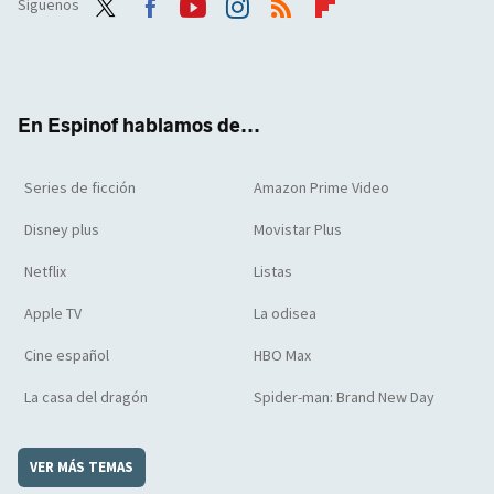
Síguenos
Twit
Face
Yout
Inst
RSS
Flip
ter
boo
ube
agra
boar
k
m
d
En Espinof hablamos de...
Series de ficción
Amazon Prime Video
Disney plus
Movistar Plus
Netflix
Listas
Apple TV
La odisea
Cine español
HBO Max
La casa del dragón
Spider-man: Brand New Day
VER MÁS TEMAS