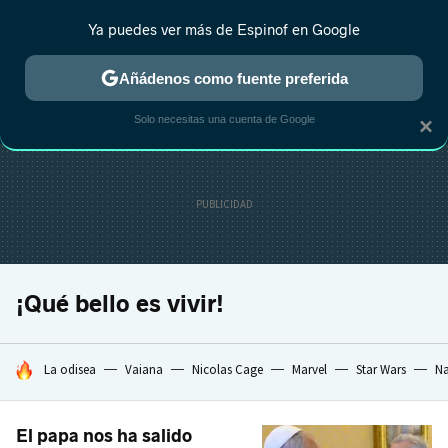
Ya puedes ver más de Espinof en Google
CRÍTICA
ESTRENOS
REALITY
ANIME
RANKINGS CINE
RA
Añádenos como fuente preferida
Solo necesitas una cuenta de Google
×
¡Qué bello es vivir!
HOY SE HABLA DE
La odisea
Vaiana
Nicolas Cage
Marvel
Star Wars
Na
El papa nos ha salido