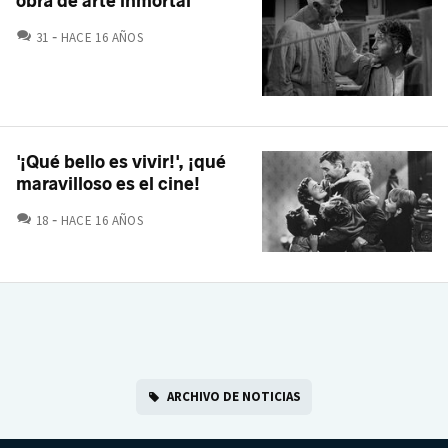
obra de arte inmortal
COMENTARIOS
31
HACE 16 AÑOS
'¡Qué bello es vivir!', ¡qué
maravilloso es el cine!
COMENTARIOS
18
HACE 16 AÑOS
ARCHIVO DE NOTICIAS