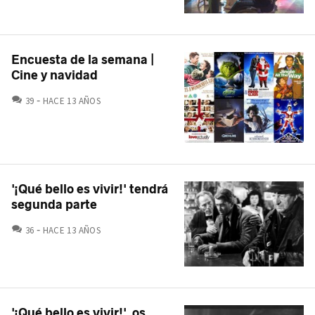
Encuesta de la semana |
Cine y navidad
COMENTARIOS
39
HACE 13 AÑOS
'¡Qué bello es vivir!' tendrá
segunda parte
COMENTARIOS
36
HACE 13 AÑOS
'¡Qué bello es vivir!', os