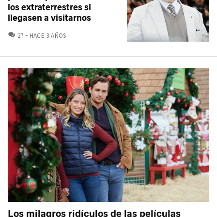
los extraterrestres si
llegasen a visitarnos
COMENTARIOS
27
HACE 3 AÑOS
Los milagros ridículos de las películas