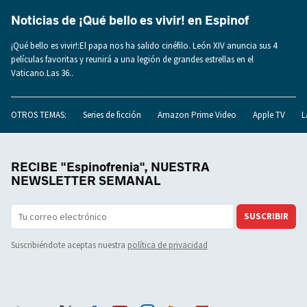
Noticias de ¡Qué bello es vivir! en Espinof
¡Qué bello es vivir!:El papa nos ha salido cinéfilo. León XIV anuncia sus 4
películas favoritas y reunirá a una legión de grandes estrellas en el
Vaticano.Las 36..
OTROS TEMAS:
Series de ficción
Amazon Prime Video
Apple TV
L
RECIBE "Espinofrenia", NUESTRA
NEWSLETTER SEMANAL
SUSCRIBIR
Suscribiéndote aceptas nuestra
política de privacidad