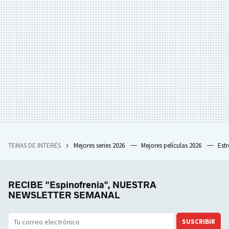
TEMAS DE INTERÉS
Mejores series 2026
Mejores películas 2026
Est
RECIBE "Espinofrenia", NUESTRA
NEWSLETTER SEMANAL
SUSCRIBIR