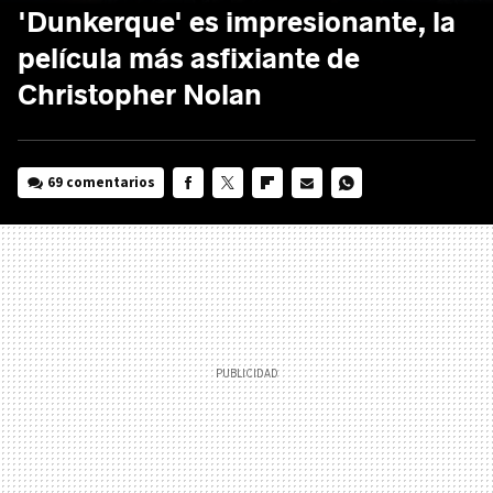
'Dunkerque' es impresionante, la
película más asfixiante de
Christopher Nolan
69 comentarios
FACEBOOK
TWITTER
FLIPBOARD
E-
WHATSAPP
MAIL