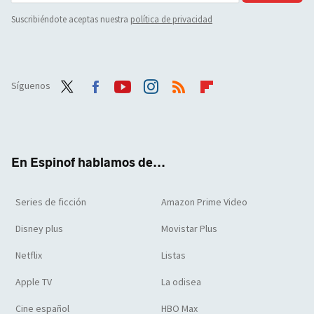
Suscribiéndote aceptas nuestra
política de privacidad
Síguenos
Twit
Face
Yout
Inst
RSS
Flip
ter
boo
ube
agra
boar
k
m
d
En Espinof hablamos de...
Series de ficción
Amazon Prime Video
Disney plus
Movistar Plus
Netflix
Listas
Apple TV
La odisea
Cine español
HBO Max