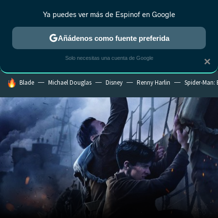
Ya puedes ver más de Espinof en Google
MENÚ
NUEVO
Añádenos como fuente preferida
CRÍTICA
ESTRENOS
REALITY
ANIME
RANKINGS CINE
RA
Solo necesitas una cuenta de Google
×
HOY SE HABLA DE
Blade
Michael Douglas
Disney
Renny Harlin
Spider-Man: