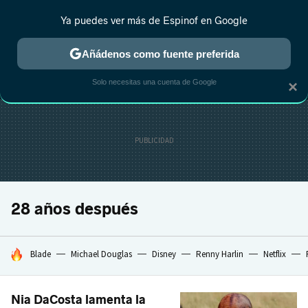
Ya puedes ver más de Espinof en Google
MENÚ
NUEVO
Añádenos como fuente preferida
CRÍTICA
ESTRENOS
REALITY
ANIME
RANKINGS CINE
RA
Solo necesitas una cuenta de Google
×
28 años después
HOY SE HABLA DE
Blade
Michael Douglas
Disney
Renny Harlin
Netflix
Nia DaCosta lamenta la