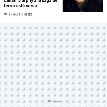
Cillian Murphy a la saga de
terror está cerca
COMENTARIOS
3
HACE 8 MESES