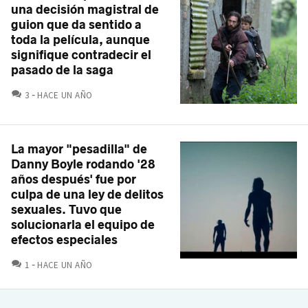
una decisión magistral de
guion que da sentido a
toda la película, aunque
signifique contradecir el
pasado de la saga
COMENTARIOS
3
HACE UN AÑO
La mayor "pesadilla" de
Danny Boyle rodando '28
años después' fue por
culpa de una ley de delitos
sexuales. Tuvo que
solucionarla el equipo de
efectos especiales
COMENTARIOS
1
HACE UN AÑO