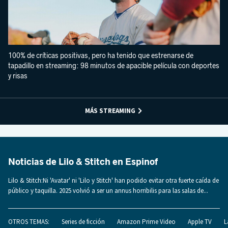
100% de críticas positivas, pero ha tenido que estrenarse de
tapadillo en streaming: 98 minutos de apacible película con deportes
y risas
MÁS STREAMING
Noticias de Lilo & Stitch en Espinof
Lilo & Stitch:Ni 'Avatar' ni 'Lilo y Stitch' han podido evitar otra fuerte caída de
público y taquilla. 2025 volvió a ser un annus horribilis para las salas de...
OTROS TEMAS:
Series de ficción
Amazon Prime Video
Apple TV
L