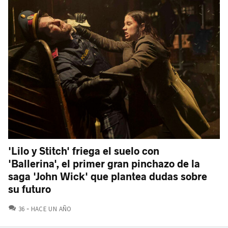
'Lilo y Stitch' friega el suelo con
'Ballerina', el primer gran pinchazo de la
saga 'John Wick' que plantea dudas sobre
su futuro
COMENTARIOS
36
HACE UN AÑO