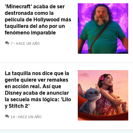
'Minecraft' acaba de ser
destronada como la
película de Hollywood más
taquillera del año por un
fenómeno imparable
COMENTARIOS
7
HACE UN AÑO
La taquilla nos dice que la
gente quiere ver remakes
en acción real. Así que
Disney acaba de anunciar
la secuela más lógica: 'Lilo
y Stitch 2'
COMENTARIOS
14
HACE UN AÑO