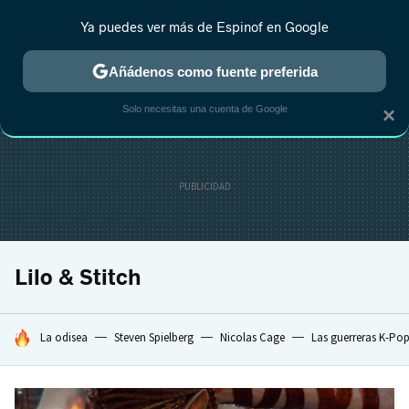
Ya puedes ver más de Espinof en Google
CRÍTICA
ESTRENOS
REALITY
ANIME
RANKINGS CINE
RA
Añádenos como fuente preferida
Solo necesitas una cuenta de Google
×
Lilo & Stitch
HOY SE HABLA DE
La odisea
Steven Spielberg
Nicolas Cage
Las guerreras K-Po