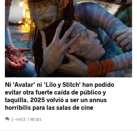
Ni 'Avatar' ni 'Lilo y Stitch' han podido
evitar otra fuerte caída de público y
taquilla. 2025 volvió a ser un annus
horribilis para las salas de cine
COMENTARIOS
3
HACE 7 MESES