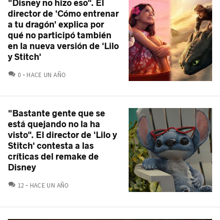
"Disney no hizo eso". El
director de 'Cómo entrenar
a tu dragón' explica por
qué no participó también
en la nueva versión de 'Lilo
y Stitch'
COMENTARIOS
0
HACE UN AÑO
"Bastante gente que se
está quejando no la ha
visto". El director de 'Lilo y
Stitch' contesta a las
críticas del remake de
Disney
COMENTARIOS
12
HACE UN AÑO