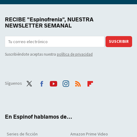
RECIBE "Espinofrenia", NUESTRA
NEWSLETTER SEMANAL
SUSCRIBIR
Suscribiéndote aceptas nuestra
política de privacidad
Síguenos
Twit
Face
Yout
Inst
RSS
Flip
ter
boo
ube
agra
boar
k
m
d
En Espinof hablamos de...
Series de ficción
Amazon Prime Video