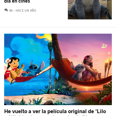
día en cines
COMENTARIOS
86
HACE UN AÑO
He vuelto a ver la película original de 'Lilo