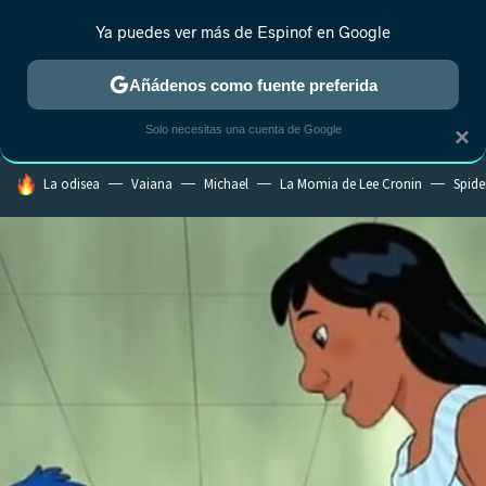
Ya puedes ver más de Espinof en Google
CRÍTICA
ESTRENOS
REALITY
ANIME
RANKINGS CINE
RA
Añádenos como fuente preferida
Solo necesitas una cuenta de Google
×
HOY SE HABLA DE
La odisea
Vaiana
Michael
La Momia de Lee Cronin
Spide