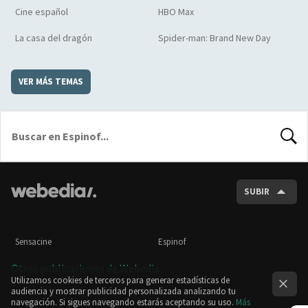
Cine español
HBO Max
La casa del dragón
Spider-man: Brand New Day
VER MÁS TEMAS
BUSCA
SUBIR
Sensacine
Espinof
Otras publicaciones de Webedia
Utilizamos cookies de terceros para generar estadísticas de
audiencia y mostrar publicidad personalizada analizando tu
navegación. Si sigues navegando estarás aceptando su uso.
Más