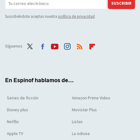
SUSCRIBIR
Suscribiéndote aceptas nuestra
política de privacidad
Síguenos
Twit
Face
Yout
Inst
RSS
Flip
ter
boo
ube
agra
boar
k
m
d
En Espinof hablamos de...
Series de ficción
Amazon Prime Video
Disney plus
Movistar Plus
Netflix
Listas
Apple TV
La odisea