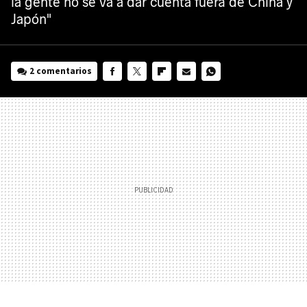
la gente no se va a dar cuenta fuera de China y
Japón"
2 comentarios
FACEBOOK
TWITTER
FLIPBOARD
E-
WHATSAPP
MAIL