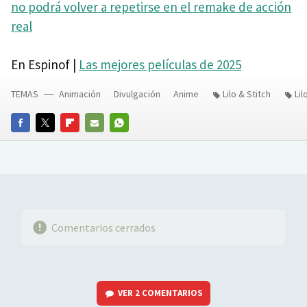
no podrá volver a repetirse en el remake de acción
real
En Espinof |
Las mejores películas de 2025
TEMAS
Animación
Divulgación
Anime
Lilo & Stitch
Lil
FACEBOOK
TWITTER
FLIPBOARD
E-
WHATSAPP
MAIL
Comentarios cerrados
VER
2 COMENTARIOS