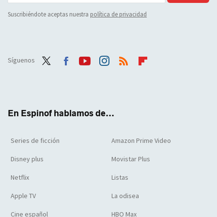
Suscribiéndote aceptas nuestra
política de privacidad
Síguenos
Twit
Face
Yout
Inst
RSS
Flip
ter
boo
ube
agra
boar
k
m
d
En Espinof hablamos de...
Series de ficción
Amazon Prime Video
Disney plus
Movistar Plus
Netflix
Listas
Apple TV
La odisea
Cine español
HBO Max