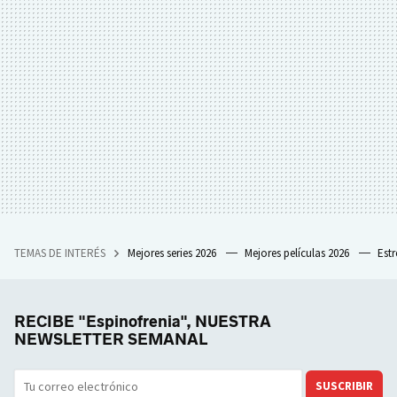
TEMAS DE INTERÉS
Mejores series 2026
Mejores películas 2026
Est
RECIBE "Espinofrenia", NUESTRA
NEWSLETTER SEMANAL
SUSCRIBIR