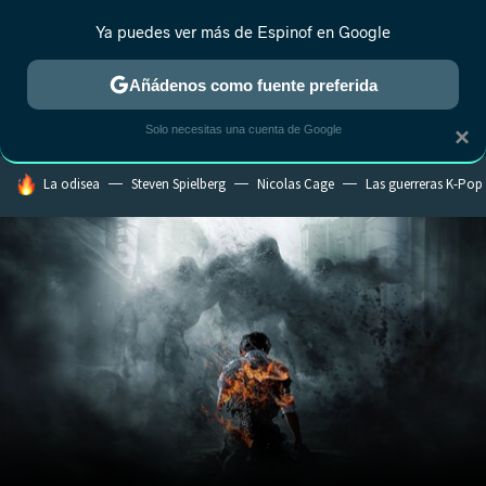
Ya puedes ver más de Espinof en Google
CRÍTICA
ESTRENOS
REALITY
ANIME
RANKINGS CINE
RA
Añádenos como fuente preferida
Solo necesitas una cuenta de Google
×
HOY SE HABLA DE
La odisea
Steven Spielberg
Nicolas Cage
Las guerreras K-Pop