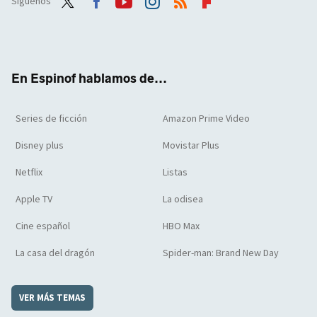
Síguenos
Twit
Face
Yout
Inst
RSS
Flip
ter
boo
ube
agra
boar
k
m
d
En Espinof hablamos de...
Series de ficción
Amazon Prime Video
Disney plus
Movistar Plus
Netflix
Listas
Apple TV
La odisea
Cine español
HBO Max
La casa del dragón
Spider-man: Brand New Day
VER MÁS TEMAS