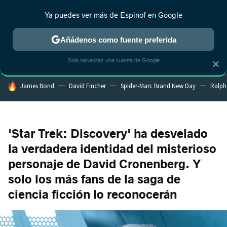
Ya puedes ver más de Espinof en Google
MENÚ
NUEVO
Añádenos como fuente preferida
CRÍTICA
ESTRENOS
REALITY
ANIME
RANKINGS CINE
RA
Solo necesitas una cuenta de Google
×
HOY SE HABLA DE
James Bond
David Fincher
Spider-Man: Brand New Day
Ralph
'Star Trek: Discovery' ha desvelado
la verdadera identidad del misterioso
personaje de David Cronenberg. Y
solo los más fans de la saga de
ciencia ficción lo reconocerán