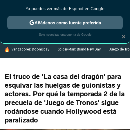
Ya puedes ver más de Espinof en Google
MENÚ
NUEVO
Añádenos como fuente preferida
CRÍTICA
ESTRENOS
REALITY
ANIME
RANKINGS CINE
RA
Solo necesitas una cuenta de Google
×
HOY SE HABLA DE
Vengadores: Doomsday
Spider-Man: Brand New Day
Juego de Tr
El truco de 'La casa del dragón' para
esquivar las huelgas de guionistas y
actores. Por qué la temporada 2 de la
precuela de 'Juego de Tronos' sigue
rodándose cuando Hollywood está
paralizado