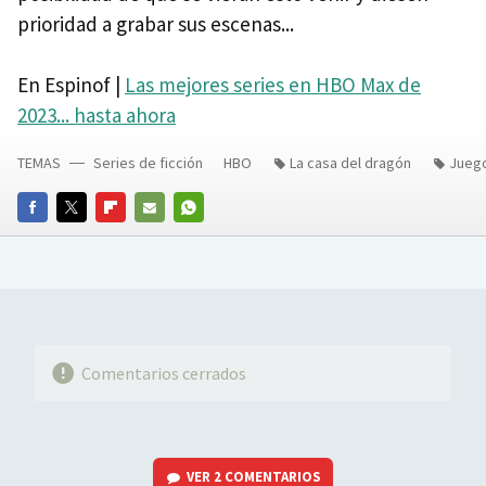
prioridad a grabar sus escenas...
En Espinof |
Las mejores series en HBO Max de
2023... hasta ahora
TEMAS
Series de ficción
HBO
La casa del dragón
Juego
FACEBOOK
TWITTER
FLIPBOARD
E-
WHATSAPP
MAIL
Comentarios cerrados
VER
2 COMENTARIOS