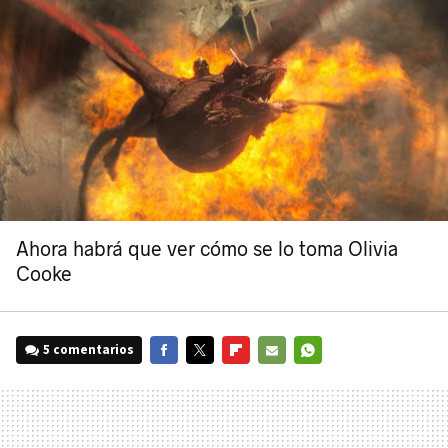
Ahora habrá que ver cómo se lo toma Olivia
Cooke
5 comentarios
FACEBOOK
TWITTER
FLIPBOARD
E-
WHATSAPP
MAIL