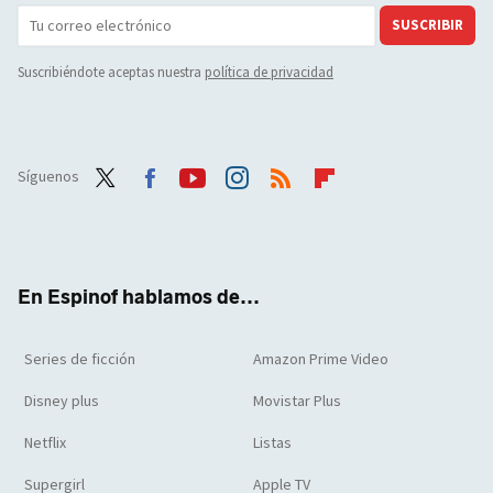
SUSCRIBIR
Suscribiéndote aceptas nuestra
política de privacidad
Síguenos
Twit
Face
Yout
Inst
RSS
Flip
ter
boo
ube
agra
boar
k
m
d
En Espinof hablamos de...
Series de ficción
Amazon Prime Video
Disney plus
Movistar Plus
Netflix
Listas
Supergirl
Apple TV