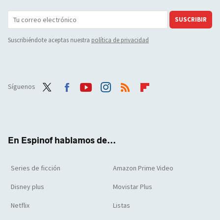
SUSCRIBIR
Suscribiéndote aceptas nuestra
política de privacidad
Síguenos
Twit
Face
Yout
Inst
RSS
Flip
ter
boo
ube
agra
boar
k
m
d
En Espinof hablamos de...
Series de ficción
Amazon Prime Video
Disney plus
Movistar Plus
Netflix
Listas