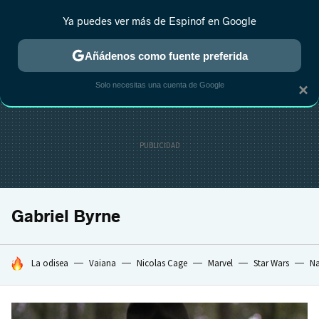
Ya puedes ver más de Espinof en Google
CRÍTICA
ESTRENOS
REALITY
ANIME
RANKINGS CINE
RA
Añádenos como fuente preferida
Solo necesitas una cuenta de Google
×
Gabriel Byrne
HOY SE HABLA DE
La odisea
Vaiana
Nicolas Cage
Marvel
Star Wars
Na