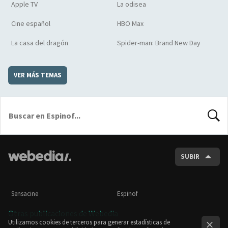
Apple TV
La odisea
Cine español
HBO Max
La casa del dragón
Spider-man: Brand New Day
VER MÁS TEMAS
BUSCA
SUBIR
Sensacine
Espinof
Otras publicaciones de Webedia
Utilizamos cookies de terceros para generar estadísticas de