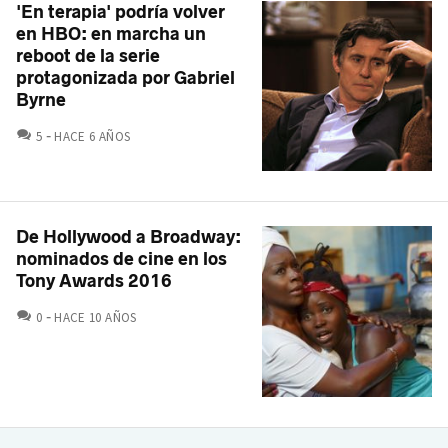
'En terapia' podría volver
en HBO: en marcha un
reboot de la serie
protagonizada por Gabriel
Byrne
COMENTARIOS
5
HACE 6 AÑOS
De Hollywood a Broadway:
nominados de cine en los
Tony Awards 2016
COMENTARIOS
0
HACE 10 AÑOS