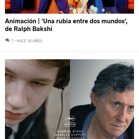
Animación | 'Una rubia entre dos mundos',
de Ralph Bakshi
COMENTARIOS
7
HACE 10 AÑOS