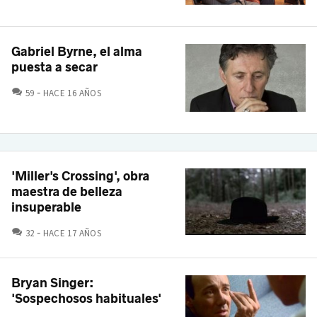
Gabriel Byrne, el alma
puesta a secar
COMENTARIOS
59
HACE 16 AÑOS
'Miller's Crossing', obra
maestra de belleza
insuperable
COMENTARIOS
32
HACE 17 AÑOS
Bryan Singer:
'Sospechosos habituales'