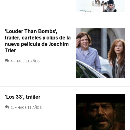
'Louder Than Bombs',
tráiler, carteles y clips de la
nueva película de Joachim
Trier
COMENTARIOS
4
HACE 11 AÑOS
'Los 33', tráiler
COMENTARIOS
21
HACE 11 AÑOS