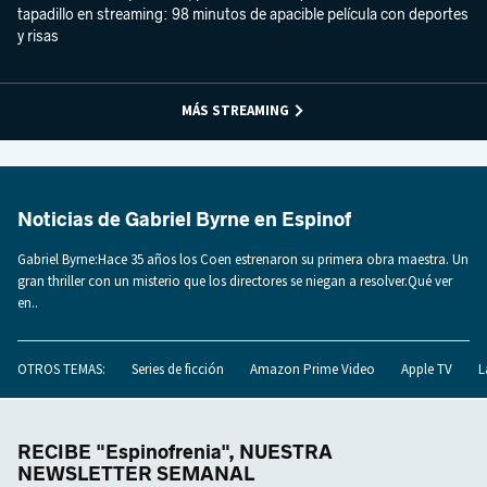
tapadillo en streaming: 98 minutos de apacible película con deportes
y risas
MÁS STREAMING
Noticias de Gabriel Byrne en Espinof
Gabriel Byrne:Hace 35 años los Coen estrenaron su primera obra maestra. Un
gran thriller con un misterio que los directores se niegan a resolver.Qué ver
en..
OTROS TEMAS:
Series de ficción
Amazon Prime Video
Apple TV
L
RECIBE "Espinofrenia", NUESTRA
NEWSLETTER SEMANAL