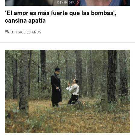
'El amor es más fuerte que las bombas',
cansina apatía
COMENTARIOS
3
HACE 10 AÑOS