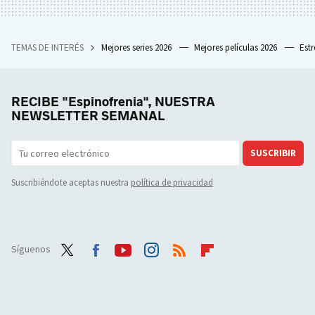
TEMAS DE INTERÉS
Mejores series 2026
Mejores películas 2026
Est
RECIBE "Espinofrenia", NUESTRA
NEWSLETTER SEMANAL
SUSCRIBIR
Suscribiéndote aceptas nuestra
política de privacidad
Síguenos
Twit
Face
Yout
Inst
RSS
Flip
ter
boo
ube
agra
boar
k
m
d