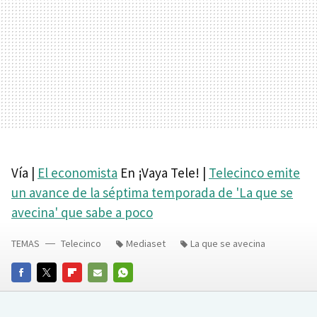
Vía |
El economista
En ¡Vaya Tele! |
Telecinco emite
un avance de la séptima temporada de 'La que se
avecina' que sabe a poco
TEMAS
Telecinco
Mediaset
La que se avecina
FACEBOOK
TWITTER
FLIPBOARD
E-
WHATSAPP
MAIL