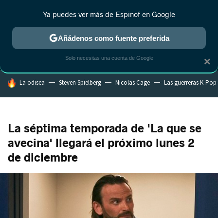
Ya puedes ver más de Espinof en Google
MENÚ
NUEVO
Añádenos como fuente preferida
CRÍTICA
ESTRENOS
REALITY
ANIME
RANKINGS CINE
RA
Solo necesitas una cuenta de Google
×
HOY SE HABLA DE
La odisea
Steven Spielberg
Nicolas Cage
Las guerreras K-Pop
La séptima temporada de 'La que se
avecina' llegará el próximo lunes 2
de diciembre