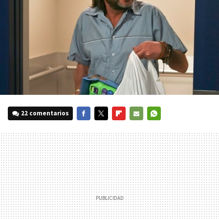
22 comentarios
FACEBOOK
TWITTER
FLIPBOARD
E-
WHATSAPP
MAIL