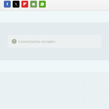
FACEBOOK
TWITTER
FLIPBOARD
E-
WHATSAPP
MAIL
Comentarios cerrados