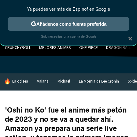
Ya puedes ver más de Espinof en Google
Añádenos como fuente preferida
Solo necesitas una cuenta de Google
×
CRUNCHYROLL
MEJORES ANIMES
ONE PIECE
DRAGON BALL
HOY SE HABLA DE
La odisea
Vaiana
Michael
La Momia de Lee Cronin
Spide
'Oshi no Ko' fue el anime más petón
de 2023 y no se va a quedar ahí.
Amazon ya prepara una serie live