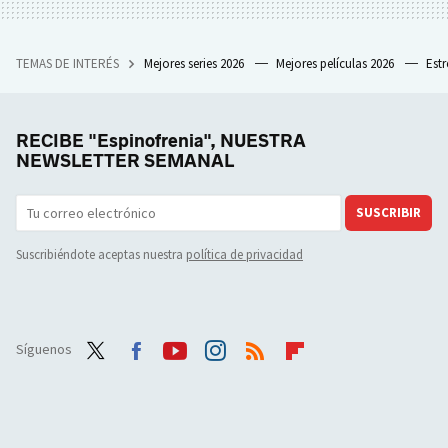
TEMAS DE INTERÉS
Mejores series 2026
Mejores películas 2026
Est
RECIBE "Espinofrenia", NUESTRA
NEWSLETTER SEMANAL
SUSCRIBIR
Suscribiéndote aceptas nuestra
política de privacidad
Síguenos
Twit
Face
Yout
Inst
RSS
Flip
ter
boo
ube
agra
boar
k
m
d