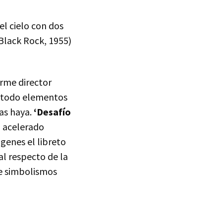
el cielo con dos
Black Rock, 1955)
orme director
e todo elementos
las haya.
‘Desafío
l acelerado
genes el libreto
 al respecto de la
de simbolismos