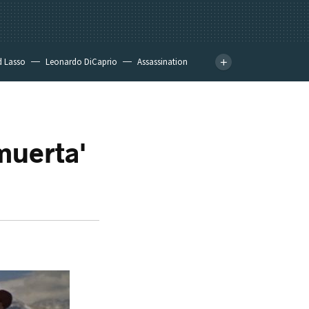
d Lasso
Leonardo DiCaprio
Assassination
muerta'