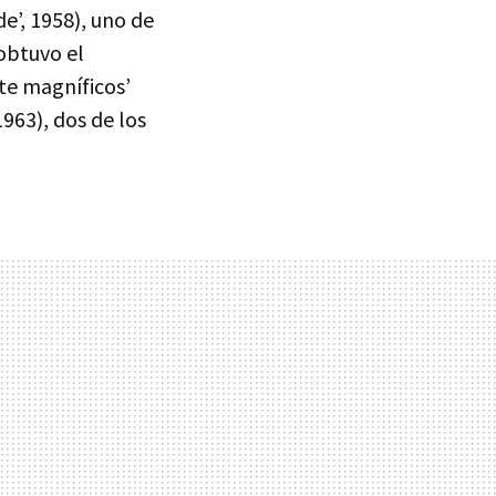
e’, 1958), uno de
obtuvo el
ete magníficos’
1963), dos de los