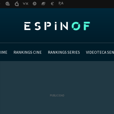
NIME
RANKINGS CINE
RANKINGS SERIES
VIDEOTECA SE