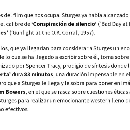
s del film que nos ocupa, Sturges ya había alcanzado 
el calibre de
‘Conspiración de silencio’
(‘Bad Day at 
nes’
(‘Gunfight at the O.K. Corral’, 1957).
ulos, que ya llegarían para considerar a Sturges un en
e lo que se ha llegado a escribir sobre él, toma sobr
izado por Spencer Tracy, prodigio de síntesis donde 
erta’
dura
83 minutos
, una duración impensable en e
o que a Sturges le llega y le sobra para poner en imá
am Bowers
, en el que se rasca sobre cuestiones éticas
a Sturges para realizar un emocionante western lleno 
o efectivos.