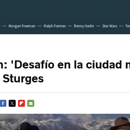
y
Morgan Freeman
Ralph Fiennes
Renny Harlin
Star Wars
Te
 New Day
: 'Desafío en la ciudad 
 Sturges
FACEBOOK
TWITTER
FLIPBOARD
E-
MAIL