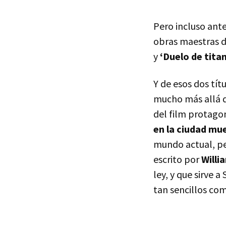
Pero incluso ante
obras maestras d
y
‘Duelo de tita
Y de esos dos tít
mucho más allá d
del film protagon
en la ciudad mu
mundo actual, per
escrito por
Willi
ley, y que sirve 
tan sencillos com