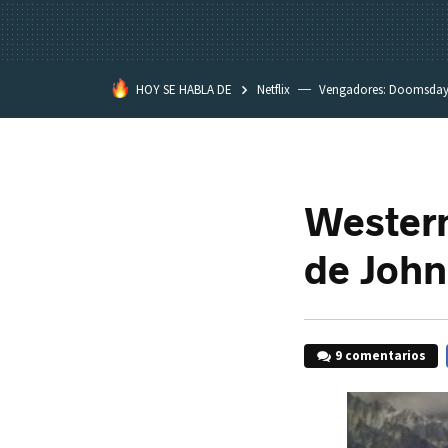
HOY SE HABLA DE
Netflix
Vengadores: Doomsda
Classroom
Spider-Man: Brand
Western
de John
9 comentarios