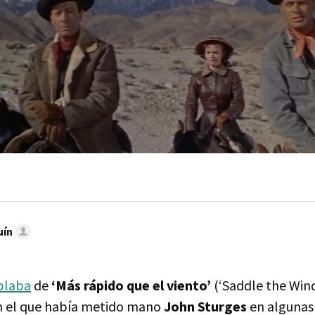
uín
blaba
de
‘Más rápido que el viento’
(‘Saddle the Wind
n el que había metido mano
John Sturges
en algunas