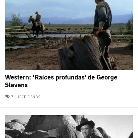
Western: 'Raíces profundas' de George
Stevens
COMENTARIOS
7
HACE 9 AÑOS