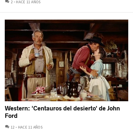
COMENTARIOS
2
HACE 11 AÑOS
Western: 'Centauros del desierto' de John
Ford
COMENTARIOS
12
HACE 11 AÑOS