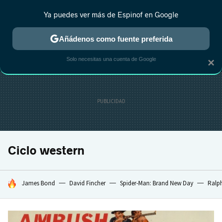
Ya puedes ver más de Espinof en Google
MENÚ
NUEVO
Añádenos como fuente preferida
CRÍTICA
ESTRENOS
REALITY
ANIME
RANKINGS CINE
RA
Solo necesitas una cuenta de Google
×
Ciclo western
HOY SE HABLA DE
James Bond
David Fincher
Spider-Man: Brand New Day
Ralph