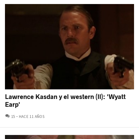
Lawrence Kasdan y el western (II): 'Wyatt
Earp'
COMENTARIOS
15
HACE 11 AÑOS