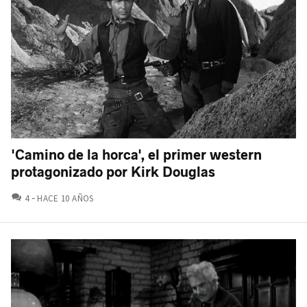
'Camino de la horca', el primer western
protagonizado por Kirk Douglas
COMENTARIOS
4
HACE 10 AÑOS