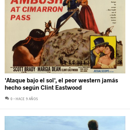
'Ataque bajo el sol', el peor western jamás
hecho según Clint Eastwood
COMENTARIOS
0
HACE 9 AÑOS