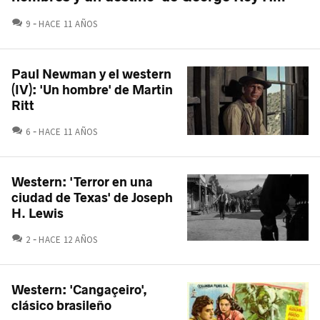
COMENTARIOS
9
HACE 11 AÑOS
Paul Newman y el western
(IV): 'Un hombre' de Martin
Ritt
COMENTARIOS
6
HACE 11 AÑOS
Western: 'Terror en una
ciudad de Texas' de Joseph
H. Lewis
COMENTARIOS
2
HACE 12 AÑOS
Western: 'Cangaçeiro',
clásico brasileño