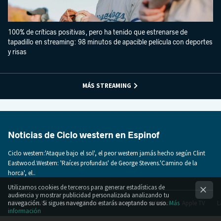
100% de críticas positivas, pero ha tenido que estrenarse de
tapadillo en streaming: 98 minutos de apacible película con deportes
y risas
MÁS STREAMING
Noticias de Ciclo western en Espinof
Ciclo western:'Ataque bajo el sol', el peor western jamás hecho según Clint
Eastwood.Western: 'Raíces profundas' de George Stevens.'Camino de la
horca', el..
Utilizamos cookies de terceros para generar estadísticas de
audiencia y mostrar publicidad personalizada analizando tu
navegación. Si sigues navegando estarás aceptando su uso.
Más
OTROS TEMAS:
Series de ficción
Amazon Prime Video
Apple TV
L
información