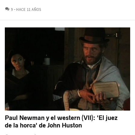
COMENTARIOS
9
HACE 11 AÑOS
Paul Newman y el western (VII): 'El juez
de la horca' de John Huston