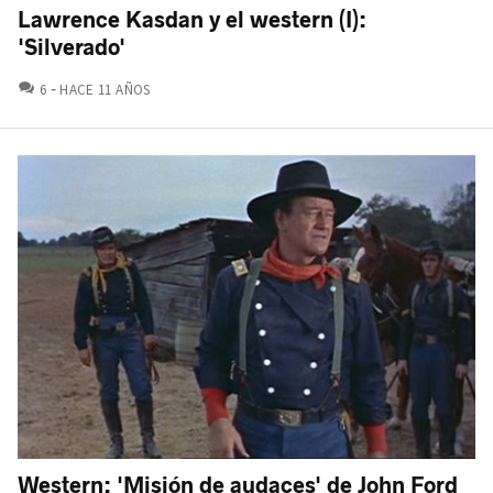
Lawrence Kasdan y el western (I):
'Silverado'
COMENTARIOS
6
HACE 11 AÑOS
Western: 'Misión de audaces' de John Ford