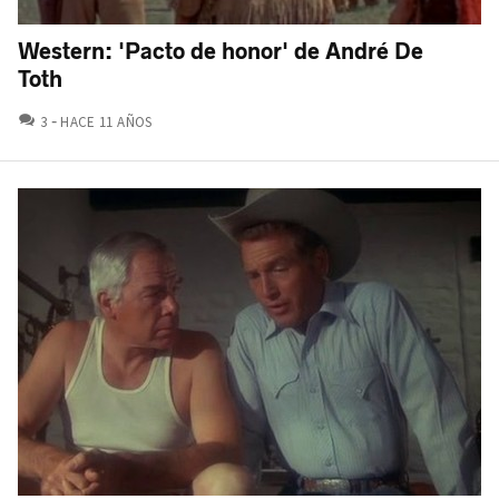
Western: 'Pacto de honor' de André De
Toth
COMENTARIOS
3
HACE 11 AÑOS