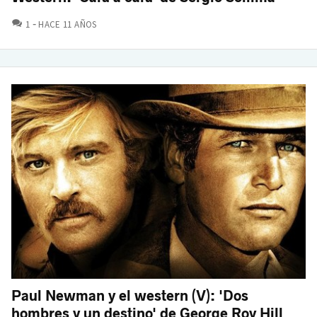
COMENTARIOS
1
HACE 11 AÑOS
Paul Newman y el western (V): 'Dos
hombres y un destino' de George Roy Hill