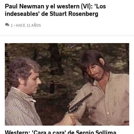
Paul Newman y el western (VI): 'Los
indeseables' de Stuart Rosenberg
COMENTARIOS
1
HACE 11 AÑOS
Western: 'Cara a cara' de Sergio Sollima