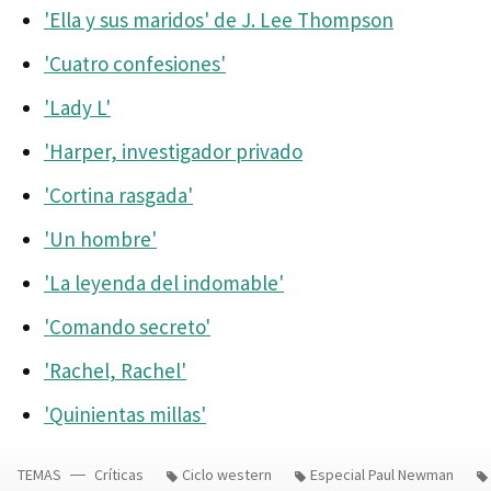
'Ella y sus maridos' de J. Lee Thompson
'Cuatro confesiones'
'Lady L'
'Harper, investigador privado
'Cortina rasgada'
'Un hombre'
'La leyenda del indomable'
'Comando secreto'
'Rachel, Rachel'
'Quinientas millas'
TEMAS
Críticas
Ciclo western
Especial Paul Newman