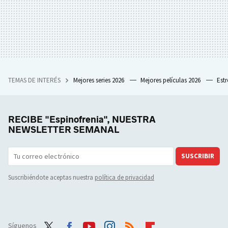
TEMAS DE INTERÉS
Mejores series 2026
Mejores películas 2026
Est
RECIBE "Espinofrenia", NUESTRA
NEWSLETTER SEMANAL
SUSCRIBIR
Suscribiéndote aceptas nuestra
política de privacidad
Síguenos