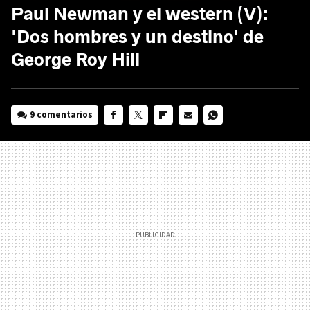
Paul Newman y el western (V):
'Dos hombres y un destino' de
George Roy Hill
9 comentarios
FACEBOOK
TWITTER
FLIPBOARD
E-
WHATSAPP
MAIL