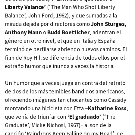
Liberty Valance’
(‘The Man Who Shot Liberty
Balance’, John Ford, 1962), y que sumadas a la
mirada dejada por directores como
John Sturges
,
Anthony Mann
o
Budd Boetticher
, adentran el
género en otro nivel, el que en Italia y España
terminó de perfilarse abriendo nuevos caminos. El
film de Roy Hill se diferencia de todos ellos por el
extraño humor que inunda a veces la historia.
Un humor que a veces juega en contra del retrato
de dos de los más temibles bandidos americanos,
ofreciendo imágenes tan chocantes como Cassidy
montando una bicicleta con Etta –
Katharine Ross
,
que venía de triunfar con
‘El graduado’
(‘The
Graduate’, Micke Nichosl, 1967)− al son de la
canción ‘Raindrops Keep Falling on my Head’, de