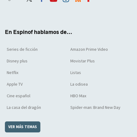
Twit
Face
Yout
Inst
RSS
Flip
ter
boo
ube
agra
boar
k
m
d
En Espinof hablamos de...
Series de ficción
Amazon Prime Video
Disney plus
Movistar Plus
Netflix
Listas
Apple TV
La odisea
Cine español
HBO Max
La casa del dragón
Spider-man: Brand New Day
VER MÁS TEMAS