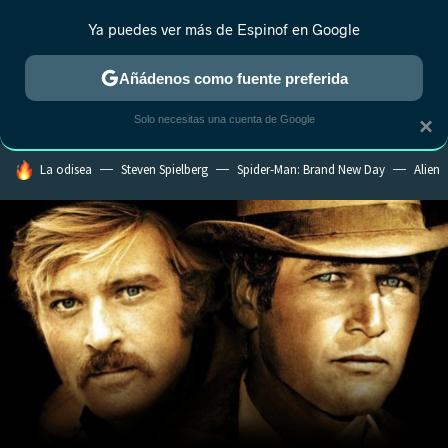
Ya puedes ver más de Espinof en Google
CRÍTICA
ESTRENOS
REALITY
ANIME
RANKINGS CINE
RA
Añádenos como fuente preferida
Solo necesitas una cuenta de Google
×
HOY SE HABLA DE
La odisea
Steven Spielberg
Spider-Man: Brand New Day
Alien