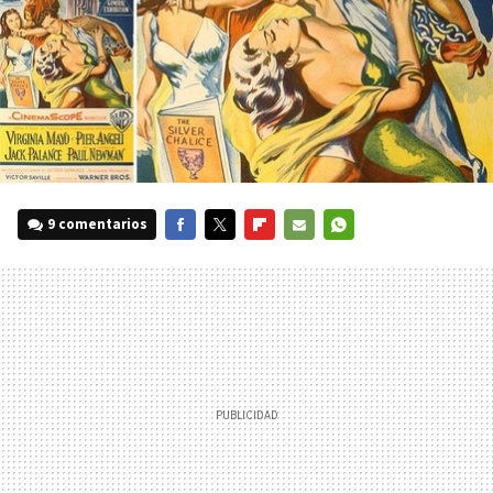
9 comentarios
FACEBOOK
TWITTER
FLIPBOARD
E-
WHATSAPP
MAIL