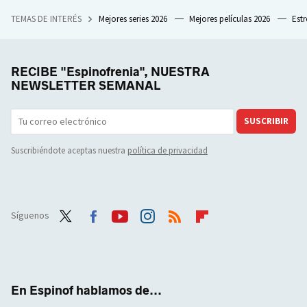
TEMAS DE INTERÉS
Mejores series 2026
Mejores películas 2026
Est
RECIBE "Espinofrenia", NUESTRA
NEWSLETTER SEMANAL
SUSCRIBIR
Suscribiéndote aceptas nuestra
política de privacidad
Síguenos
Twit
Face
Yout
Inst
RSS
Flip
ter
boo
ube
agra
boar
k
m
d
En Espinof hablamos de...