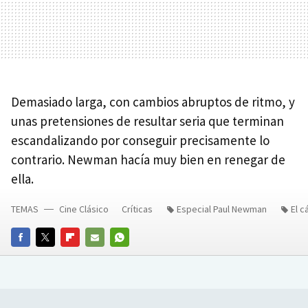
Demasiado larga, con cambios abruptos de ritmo, y
unas pretensiones de resultar seria que terminan
escandalizando por conseguir precisamente lo
contrario. Newman hacía muy bien en renegar de
ella.
TEMAS
Cine Clásico
Críticas
Especial Paul Newman
El c
FACEBOOK
TWITTER
FLIPBOARD
E-
WHATSAPP
MAIL