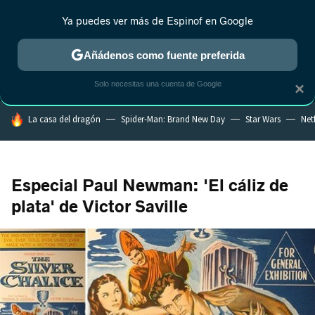
Ya puedes ver más de Espinof en Google
MENÚ
NUEVO
Añádenos como fuente preferida
CRÍTICA
ESTRENOS
REALITY
ANIME
RANKINGS CINE
RA
Solo necesitas una cuenta de Google
×
HOY SE HABLA DE
La casa del dragón
Spider-Man: Brand New Day
Star Wars
Netf
Especial Paul Newman: 'El cáliz de
plata' de Victor Saville