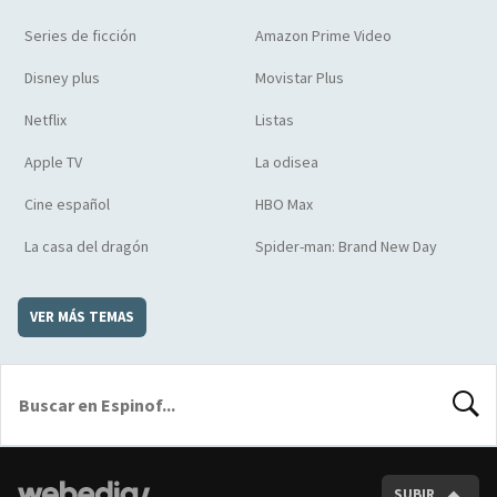
Series de ficción
Amazon Prime Video
Disney plus
Movistar Plus
Netflix
Listas
Apple TV
La odisea
Cine español
HBO Max
La casa del dragón
Spider-man: Brand New Day
VER MÁS TEMAS
BUSCA
SUBIR