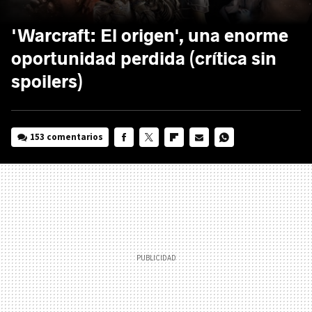
'Warcraft: El origen', una enorme
oportunidad perdida (crítica sin
spoilers)
153 comentarios
FACEBOOK
TWITTER
FLIPBOARD
E-
WHATSAPP
MAIL