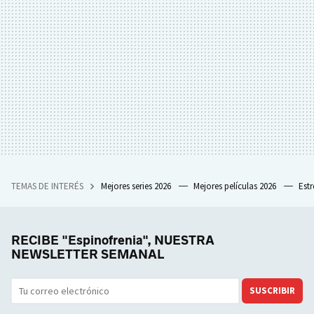
TEMAS DE INTERÉS
Mejores series 2026
Mejores películas 2026
Est
RECIBE "Espinofrenia", NUESTRA
NEWSLETTER SEMANAL
SUSCRIBIR