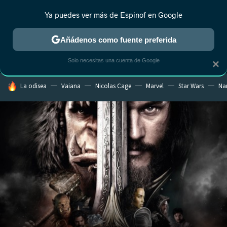
Ya puedes ver más de Espinof en Google
MENÚ
NUEVO
Añádenos como fuente preferida
CRÍTICA
ESTRENOS
REALITY
ANIME
RANKINGS CINE
RA
Solo necesitas una cuenta de Google
×
HOY SE HABLA DE
La odisea
Vaiana
Nicolas Cage
Marvel
Star Wars
Na