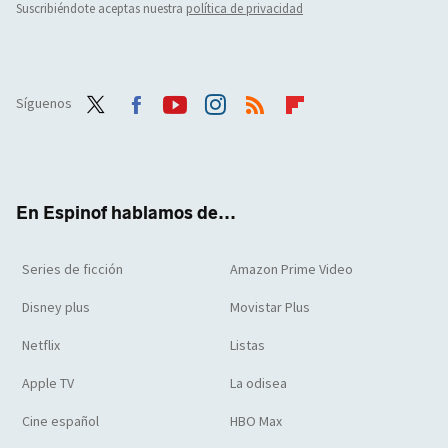
Suscribiéndote aceptas nuestra
política de privacidad
Síguenos
Twit
Face
Yout
Inst
RSS
Flip
ter
boo
ube
agra
boar
k
m
d
En Espinof hablamos de...
Series de ficción
Amazon Prime Video
Disney plus
Movistar Plus
Netflix
Listas
Apple TV
La odisea
Cine español
HBO Max