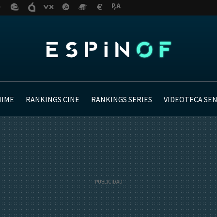
NIME
RANKINGS CINE
RANKINGS SERIES
VIDEOTECA SE