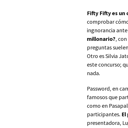
Fifty Fifty es u
comprobar cómo 
ingnorancia ante
millonario?
, con
preguntas suelen 
Otro es Silvia Ja
este concurso; q
nada.
Password, en cam
famosos que part
como en Pasapala
participantes.
El
presentadora, Lu