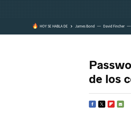
HOY SE HABLA DE
James Bond
David Fincher
Assassination Classroom
Password
de los 
FACEBOOK
TWITTER
FLIPBOARD
E-
MAIL