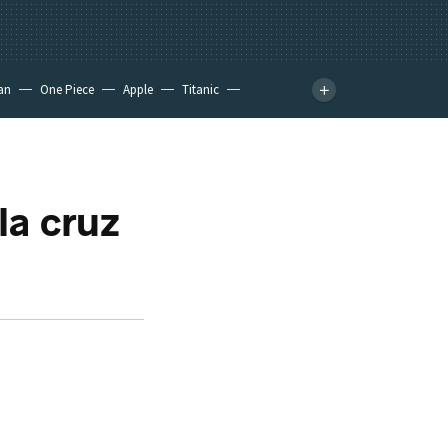
an
One Piece
Apple
Titanic
la cruz