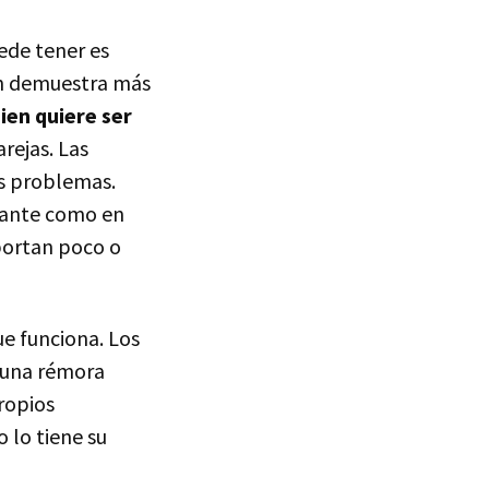
uede tener es
n demuestra más
ien quiere ser
rejas. Las
es problemas.
gante como en
portan poco o
e funciona. Los
r una rémora
ropios
 lo tiene su