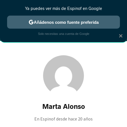
Ya puedes ver más de Espinof en Google
MENÚ
NUEVO
Añádenos como fuente preferida
CRÍTICA
ESTRENOS
REALITY
ANIME
RANKINGS CINE
RA
Solo necesitas una cuenta de Google
×
Marta Alonso
En Espinof desde
hace 20 años