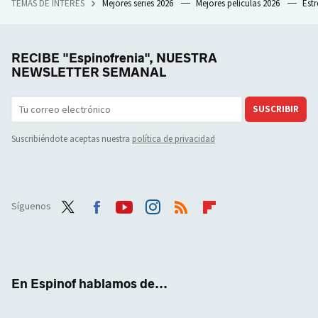
TEMAS DE INTERÉS
Mejores series 2026
Mejores películas 2026
Est
RECIBE "Espinofrenia", NUESTRA
NEWSLETTER SEMANAL
SUSCRIBIR
Suscribiéndote aceptas nuestra
política de privacidad
Síguenos
Twit
Face
Yout
Inst
RSS
Flip
ter
boo
ube
agra
boar
k
m
d
En Espinof hablamos de...