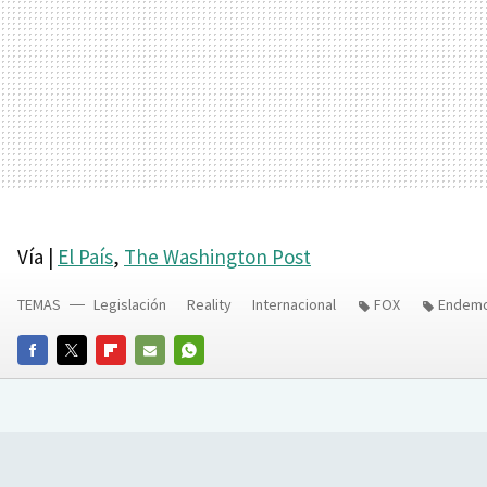
Vía |
El País
,
The Washington Post
TEMAS
Legislación
Reality
Internacional
FOX
Endemo
FACEBOOK
TWITTER
FLIPBOARD
E-
WHATSAPP
MAIL