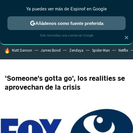
Ya puedes ver más de Espinof en Google
MENÚ
NUEVO
Añádenos como fuente preferida
CRÍTICA
ESTRENOS
REALITY
ANIME
RANKINGS CINE
RA
Solo necesitas una cuenta de Google
×
HOY SE HABLA DE
Matt Damon
James Bond
Zendaya
Spider-Man
Netflix
'Someone's gotta go', los realities se
aprovechan de la crisis