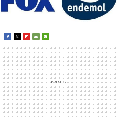
FACEBOOK
TWITTER
FLIPBOARD
E-
WHATSAPP
MAIL