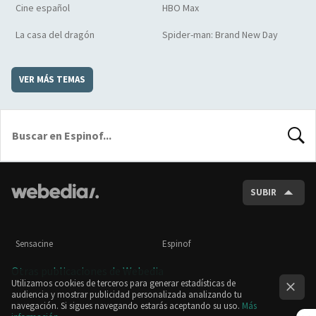
Cine español
HBO Max
La casa del dragón
Spider-man: Brand New Day
VER MÁS TEMAS
BUSCA
SUBIR
Sensacine
Espinof
Otras publicaciones de Webedia
Utilizamos cookies de terceros para generar estadísticas de
audiencia y mostrar publicidad personalizada analizando tu
navegación. Si sigues navegando estarás aceptando su uso.
Más