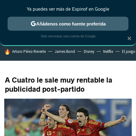
Ya puedes ver más de Espinof en Google
CRÍTICA
ESTRENOS
REALITY
ANIME
RANKINGS CINE
RA
Añádenos como fuente preferida
Solo necesitas una cuenta de Google
×
HOY SE HABLA DE
Arturo Pérez-Reverte
James Bond
Disney
Netflix
El juego
A Cuatro le sale muy rentable la
publicidad post-partido