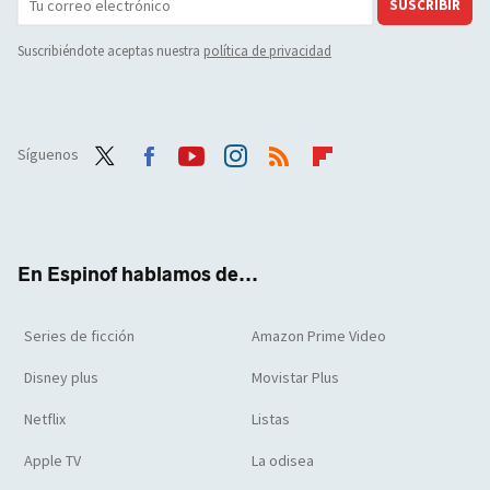
SUSCRIBIR
Suscribiéndote aceptas nuestra
política de privacidad
Síguenos
Twit
Face
Yout
Inst
RSS
Flip
ter
boo
ube
agra
boar
k
m
d
En Espinof hablamos de...
Series de ficción
Amazon Prime Video
Disney plus
Movistar Plus
Netflix
Listas
Apple TV
La odisea