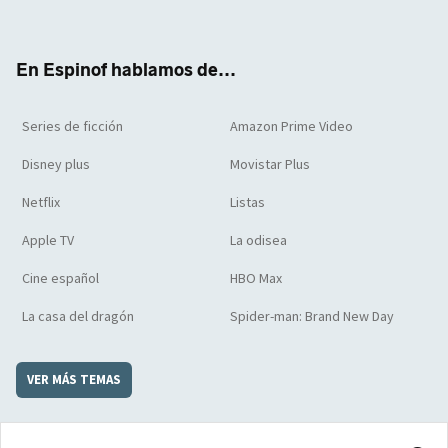
ter
boo
ube
agra
boar
k
m
d
En Espinof hablamos de...
Series de ficción
Amazon Prime Video
Disney plus
Movistar Plus
Netflix
Listas
Apple TV
La odisea
Cine español
HBO Max
La casa del dragón
Spider-man: Brand New Day
VER MÁS TEMAS