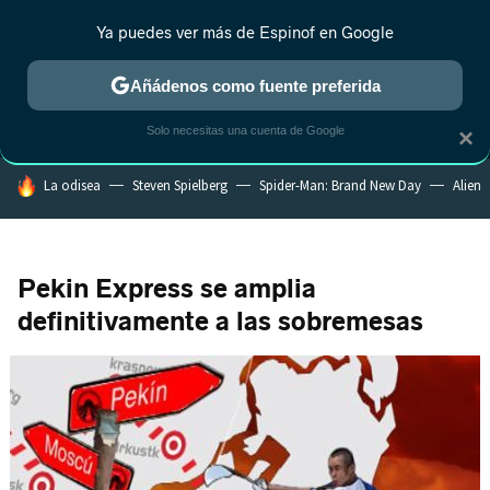
Ya puedes ver más de Espinof en Google
MENÚ
NUEVO
Añádenos como fuente preferida
CRÍTICA
ESTRENOS
REALITY
ANIME
RANKINGS CINE
RA
Solo necesitas una cuenta de Google
×
HOY SE HABLA DE
La odisea
Steven Spielberg
Spider-Man: Brand New Day
Alien
Pekin Express se amplia
definitivamente a las sobremesas