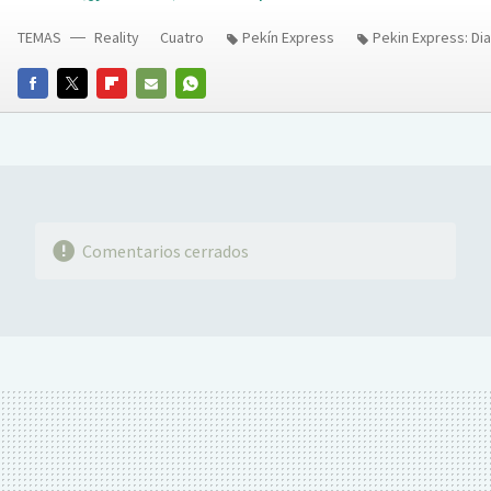
TEMAS
Reality
Cuatro
Pekín Express
Pekin Express: Dia
FACEBOOK
TWITTER
FLIPBOARD
E-
WHATSAPP
MAIL
Comentarios cerrados