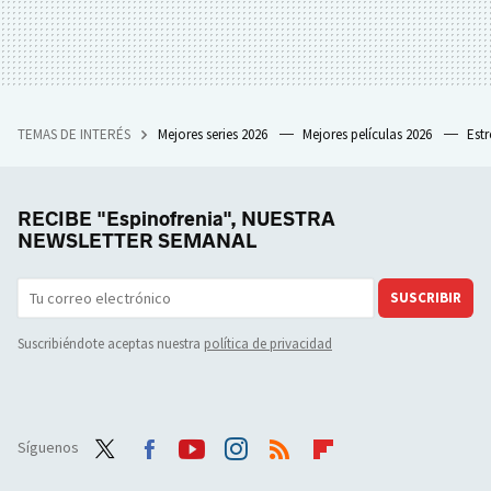
TEMAS DE INTERÉS
Mejores series 2026
Mejores películas 2026
Est
RECIBE "Espinofrenia", NUESTRA
NEWSLETTER SEMANAL
SUSCRIBIR
Suscribiéndote aceptas nuestra
política de privacidad
Síguenos
Twit
Face
Yout
Inst
RSS
Flip