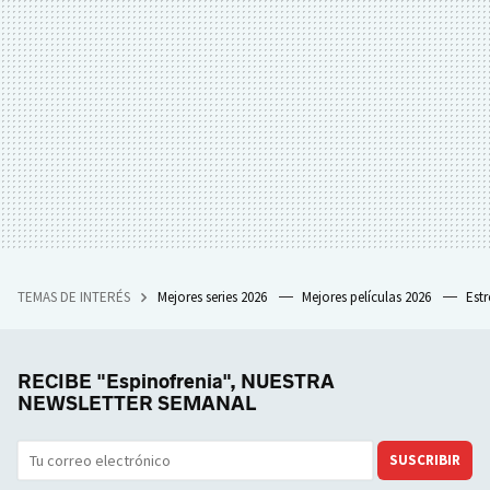
TEMAS DE INTERÉS
Mejores series 2026
Mejores películas 2026
Est
RECIBE "Espinofrenia", NUESTRA
NEWSLETTER SEMANAL
SUSCRIBIR