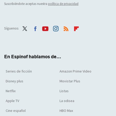
Suscribiéndote aceptas nuestra
política de privacidad
Síguenos
Twit
Face
Yout
Inst
RSS
Flip
ter
boo
ube
agra
boar
k
m
d
En Espinof hablamos de...
Series de ficción
Amazon Prime Video
Disney plus
Movistar Plus
Netflix
Listas
Apple TV
La odisea
Cine español
HBO Max