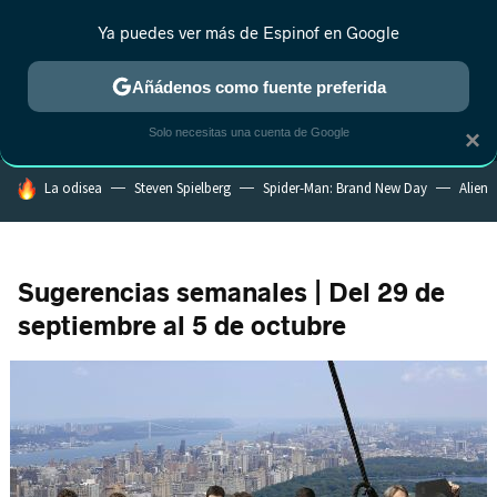
Ya puedes ver más de Espinof en Google
MENÚ
NUEVO
Añádenos como fuente preferida
CRÍTICA
ESTRENOS
REALITY
ANIME
RANKINGS CINE
RA
Solo necesitas una cuenta de Google
×
HOY SE HABLA DE
La odisea
Steven Spielberg
Spider-Man: Brand New Day
Alien
Sugerencias semanales | Del 29 de
septiembre al 5 de octubre