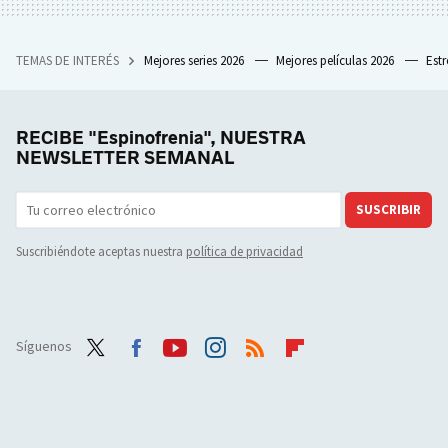
TEMAS DE INTERÉS
Mejores series 2026
Mejores películas 2026
Est
RECIBE "Espinofrenia", NUESTRA
NEWSLETTER SEMANAL
SUSCRIBIR
Suscribiéndote aceptas nuestra
política de privacidad
Síguenos
Twit
Face
Yout
Inst
RSS
Flip
ter
boo
ube
agra
boar
k
m
d