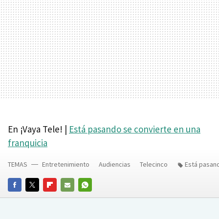
En ¡Vaya Tele! |
Está pasando se convierte en una
franquicia
TEMAS
Entretenimiento
Audiencias
Telecinco
Está pasan
FACEBOOK
TWITTER
FLIPBOARD
E-
WHATSAPP
MAIL