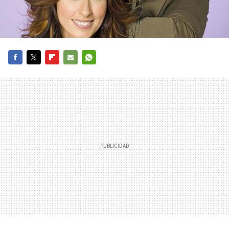
FACEBOOK
TWITTER
FLIPBOARD
E-
WHATSAPP
MAIL