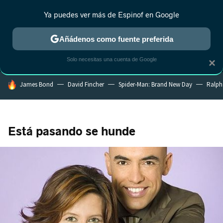
Ya puedes ver más de Espinof en Google
MENÚ
NUEVO
Añádenos como fuente preferida
CRÍTICA
ESTRENOS
REALITY
ANIME
RANKINGS CINE
RA
Solo necesitas una cuenta de Google
×
HOY SE HABLA DE
James Bond
David Fincher
Spider-Man: Brand New Day
Ralph
Está pasando se hunde