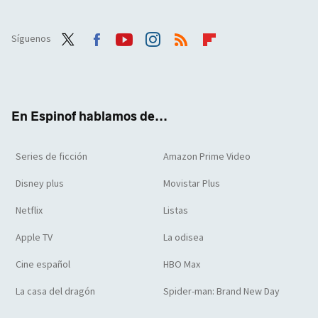
Síguenos
Twit
Face
Yout
Inst
RSS
Flip
ter
boo
ube
agra
boar
k
m
d
En Espinof hablamos de...
Series de ficción
Amazon Prime Video
Disney plus
Movistar Plus
Netflix
Listas
Apple TV
La odisea
Cine español
HBO Max
La casa del dragón
Spider-man: Brand New Day