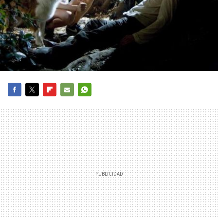
FACEBOOK
TWITTER
FLIPBOARD
E-
WHATSAPP
MAIL