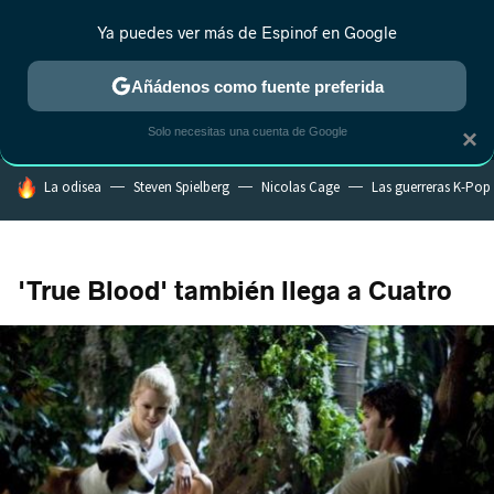
Ya puedes ver más de Espinof en Google
MENÚ
NUEVO
Añádenos como fuente preferida
CRÍTICA
ESTRENOS
REALITY
ANIME
RANKINGS CINE
RA
Solo necesitas una cuenta de Google
×
HOY SE HABLA DE
La odisea
Steven Spielberg
Nicolas Cage
Las guerreras K-Pop
'True Blood' también llega a Cuatro