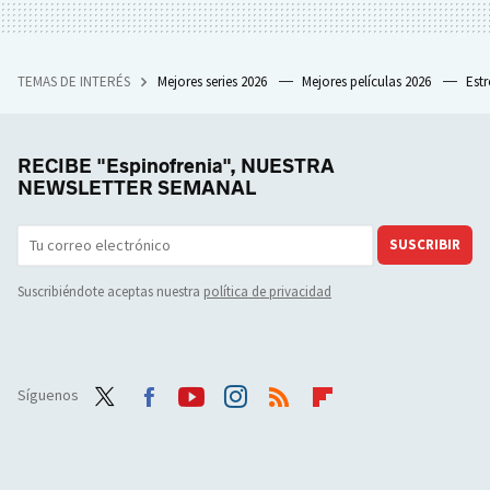
TEMAS DE INTERÉS
Mejores series 2026
Mejores películas 2026
Est
RECIBE "Espinofrenia", NUESTRA
NEWSLETTER SEMANAL
SUSCRIBIR
Suscribiéndote aceptas nuestra
política de privacidad
Síguenos
Twit
Face
Yout
Inst
RSS
Flip
ter
boo
ube
agra
boar