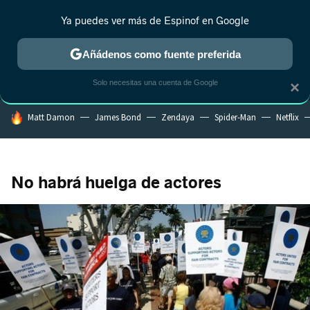
Ya puedes ver más de Espinof en Google
MENÚ
NUEVO
Añádenos como fuente preferida
CRÍTICA
ESTRENOS
REALITY
ANIME
RANKINGS CINE
RA
Solo necesitas una cuenta de Google
×
HOY SE HABLA DE
Matt Damon
James Bond
Zendaya
Spider-Man
Netflix
No habrá huelga de actores