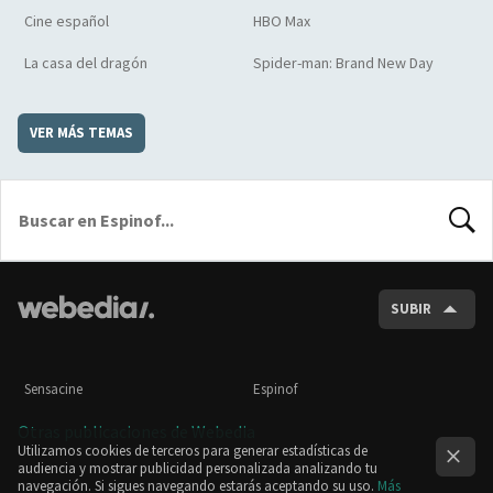
Cine español
HBO Max
La casa del dragón
Spider-man: Brand New Day
VER MÁS TEMAS
BUSCA
SUBIR
Sensacine
Espinof
Otras publicaciones de Webedia
Utilizamos cookies de terceros para generar estadísticas de
audiencia y mostrar publicidad personalizada analizando tu
navegación. Si sigues navegando estarás aceptando su uso.
Más