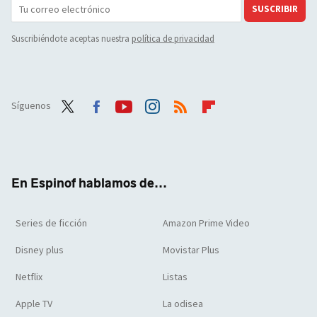
SUSCRIBIR
Suscribiéndote aceptas nuestra
política de privacidad
Síguenos
Twit
Face
Yout
Inst
RSS
Flip
ter
boo
ube
agra
boar
k
m
d
En Espinof hablamos de...
Series de ficción
Amazon Prime Video
Disney plus
Movistar Plus
Netflix
Listas
Apple TV
La odisea