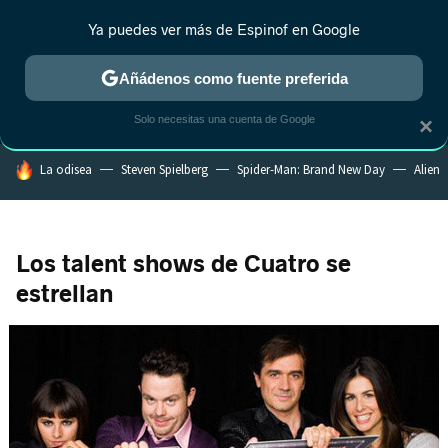
Ya puedes ver más de Espinof en Google
MENÚ
NUEVO
Añádenos como fuente preferida
CRÍTICA
ESTRENOS
REALITY
ANIME
RANKINGS CINE
RA
Solo necesitas una cuenta de Google
×
HOY SE HABLA DE
La odisea
Steven Spielberg
Spider-Man: Brand New Day
Alien
Los talent shows de Cuatro se
estrellan