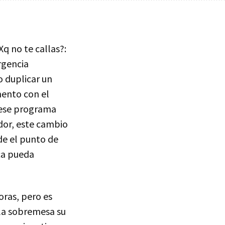
Xq no te callas?:
urgencia
 duplicar un
mento con el
 ese programa
dor, este cambio
de el punto de
rca pueda
oras, pero es
 la sobremesa su