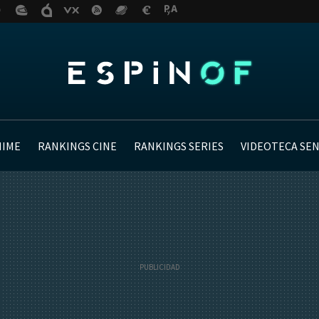
NIME
RANKINGS CINE
RANKINGS SERIES
VIDEOTECA SE