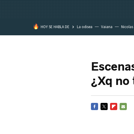
HOY SE HABLA DE
La odisea
Vaiana
Nicolas
Escenas
¿Xq no 
FACEBOOK
TWITTER
FLIPBOARD
E-
MAIL