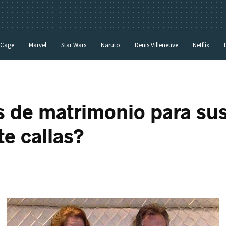
 Cage
Marvel
Star Wars
Naruto
Denis Villeneuve
Netflix
 de matrimonio para sust
te callas?