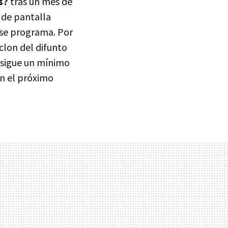
s?
tras un mes de
 de pantalla
ese programa. Por
clon del difunto
onsigue un mínimo
in el próximo