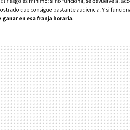
 El riesgo es mínimo: si no funciona, se devuelve al ac
strado que consigue bastante audiencia. Y si funcion
 ganar en esa franja horaria
.