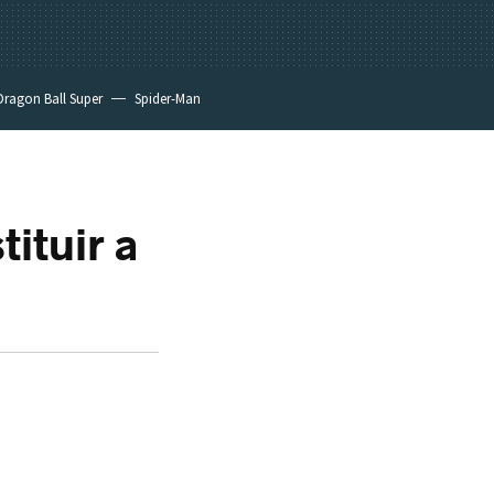
Dragon Ball Super
Spider-Man
ituir a