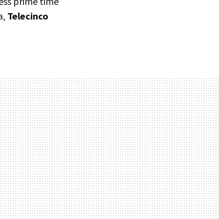
cess prime time
a,
Telecinco