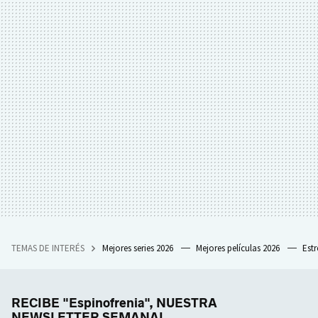
TEMAS DE INTERÉS
Mejores series 2026
Mejores películas 2026
Est
RECIBE "Espinofrenia", NUESTRA
NEWSLETTER SEMANAL