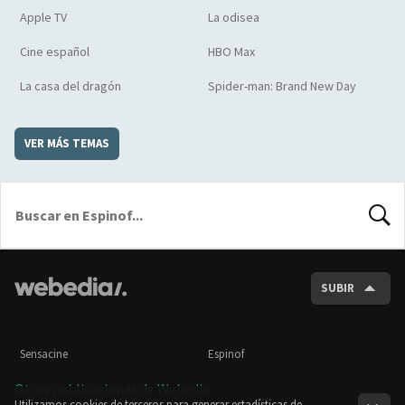
Apple TV
La odisea
Cine español
HBO Max
La casa del dragón
Spider-man: Brand New Day
VER MÁS TEMAS
BUSCA
SUBIR
Sensacine
Espinof
Otras publicaciones de Webedia
Utilizamos cookies de terceros para generar estadísticas de