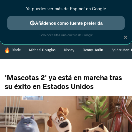
Ya puedes ver más de Espinof en Google
MENÚ
NUEVO
Añádenos como fuente preferida
CRÍTICA
ESTRENOS
REALITY
ANIME
RANKINGS CINE
RA
Solo necesitas una cuenta de Google
×
HOY SE HABLA DE
Blade
Michael Douglas
Disney
Renny Harlin
Spider-Man:
'Mascotas 2' ya está en marcha tras
su éxito en Estados Unidos