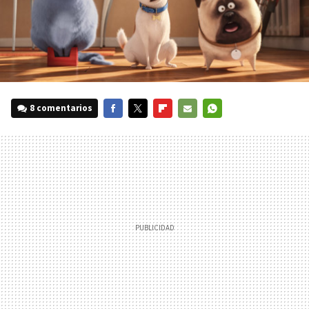
8 comentarios
FACEBOOK
TWITTER
FLIPBOARD
E-
WHATSAPP
MAIL