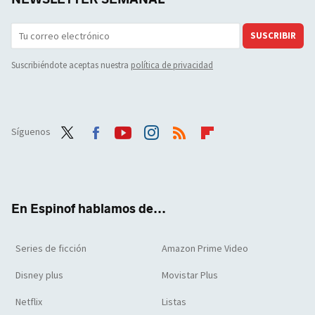
SUSCRIBIR
Suscribiéndote aceptas nuestra
política de privacidad
Síguenos
Twit
Face
Yout
Inst
RSS
Flip
ter
boo
ube
agra
boar
k
m
d
En Espinof hablamos de...
Series de ficción
Amazon Prime Video
Disney plus
Movistar Plus
Netflix
Listas