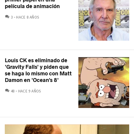
película de animación
COMENTARIOS
3
HACE 8 AÑOS
Louis CK es eliminado de
'Gravity Falls' y piden que
se haga lo mismo con Matt
Damon en 'Ocean's 8'
COMENTARIOS
48
HACE 9 AÑOS