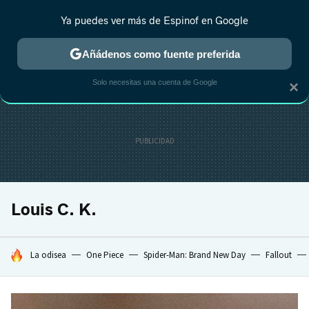
Ya puedes ver más de Espinof en Google
CRÍTICA
ESTRENOS
REALITY
ANIME
RANKINGS CINE
RA
Añádenos como fuente preferida
Solo necesitas una cuenta de Google
×
Louis C. K.
HOY SE HABLA DE
La odisea
One Piece
Spider-Man: Brand New Day
Fallout