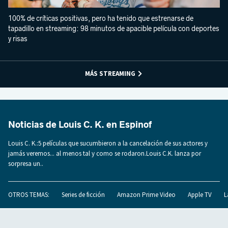
100% de críticas positivas, pero ha tenido que estrenarse de
tapadillo en streaming: 98 minutos de apacible película con deportes
y risas
MÁS STREAMING
Noticias de Louis C. K. en Espinof
Louis C. K.:5 películas que sucumbieron a la cancelación de sus actores y
jamás veremos... al menos tal y como se rodaron.Louis C.K. lanza por
sorpresa un..
OTROS TEMAS:
Series de ficción
Amazon Prime Video
Apple TV
L