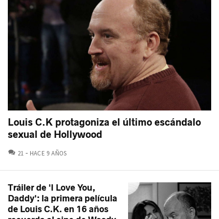
Louis C.K protagoniza el último escándalo
sexual de Hollywood
COMENTARIOS
21
HACE 9 AÑOS
Tráiler de 'I Love You,
Daddy': la primera película
de Louis C.K. en 16 años