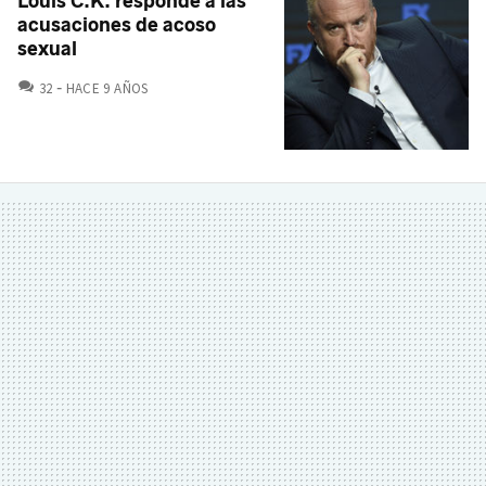
Louis C.K. responde a las
acusaciones de acoso
sexual
COMENTARIOS
32
HACE 9 AÑOS