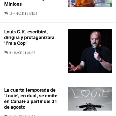
Minions
COMENTARIOS
18
HACE 11 AÑOS
Louis C.K. escribirá,
dirigirá y protagonizará
'I'm a Cop'
COMENTARIOS
6
HACE 11 AÑOS
La cuarta temporada de
'Louie', en dual, se emite
en Canal+ a partir del 31
de agosto
COMENTARIOS