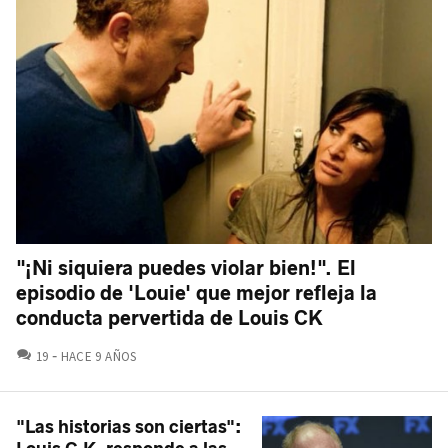
"¡Ni siquiera puedes violar bien!". El
episodio de 'Louie' que mejor refleja la
conducta pervertida de Louis CK
COMENTARIOS
19
HACE 9 AÑOS
"Las historias son ciertas":