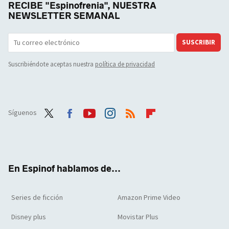
RECIBE "Espinofrenia", NUESTRA
NEWSLETTER SEMANAL
SUSCRIBIR
Suscribiéndote aceptas nuestra
política de privacidad
Síguenos
Twit
Face
Yout
Inst
RSS
Flip
ter
boo
ube
agra
boar
k
m
d
En Espinof hablamos de...
Series de ficción
Amazon Prime Video
Disney plus
Movistar Plus