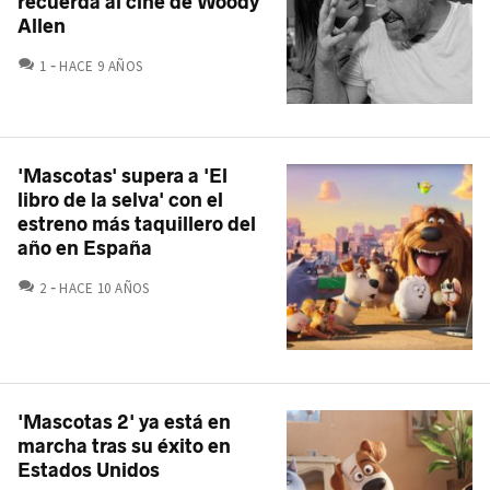
recuerda al cine de Woody
Allen
COMENTARIOS
1
HACE 9 AÑOS
'Mascotas' supera a 'El
libro de la selva' con el
estreno más taquillero del
año en España
COMENTARIOS
2
HACE 10 AÑOS
'Mascotas 2' ya está en
marcha tras su éxito en
Estados Unidos