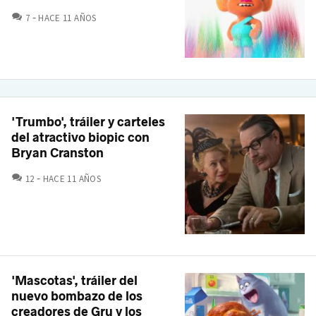
COMENTARIOS
7
HACE 11 AÑOS
'Trumbo', tráiler y carteles
del atractivo biopic con
Bryan Cranston
COMENTARIOS
12
HACE 11 AÑOS
'Mascotas', tráiler del
nuevo bombazo de los
creadores de Gru y los