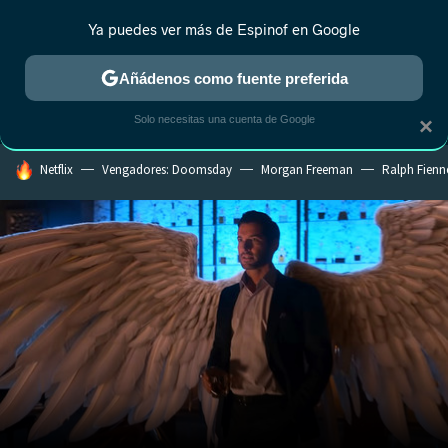
Ya puedes ver más de Espinof en Google
MENÚ
NUEVO
Añádenos como fuente preferida
CRÍTICA
ESTRENOS
REALITY
ANIME
RANKINGS CINE
RA
Solo necesitas una cuenta de Google
×
HOY SE HABLA DE
Netflix
Vengadores: Doomsday
Morgan Freeman
Ralph Fienn