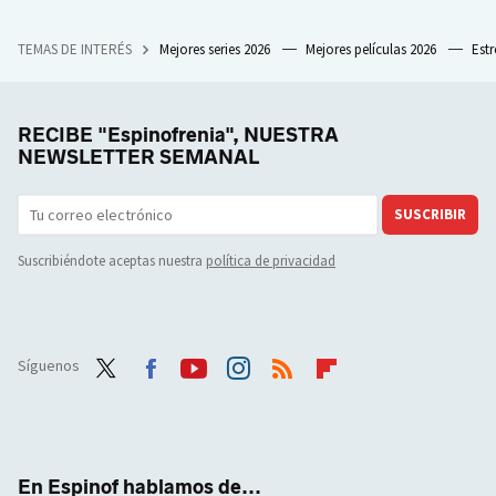
TEMAS DE INTERÉS
Mejores series 2026
Mejores películas 2026
Est
RECIBE "Espinofrenia", NUESTRA
NEWSLETTER SEMANAL
SUSCRIBIR
Suscribiéndote aceptas nuestra
política de privacidad
Síguenos
Twit
Face
Yout
Inst
RSS
Flip
ter
boo
ube
agra
boar
k
m
d
En Espinof hablamos de...