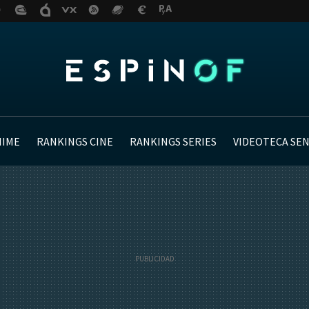
NIME
RANKINGS CINE
RANKINGS SERIES
VIDEOTECA SE