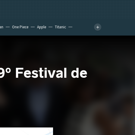
an
One Piece
Apple
Titanic
9º Festival de