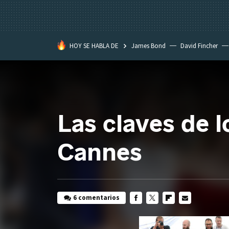
HOY SE HABLA DE
James Bond
David Fincher
Assassination Classroom
Las claves de l
Cannes
6 comentarios
FACEBOOK
TWITTER
FLIPBOARD
E-
MAIL