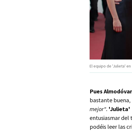
El equipo de 'Julieta' e
Pues Almodóva
bastante buena, 
mejor"
.
'Julieta'
entusiasmar del 
podéis leer las c