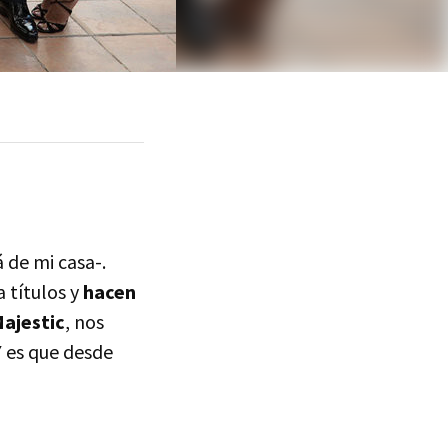
á de mi casa-.
a títulos y
hacen
Majestic
, nos
 es que desde