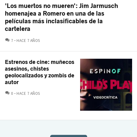
'Los muertos no mueren': Jim Jarmusch
homenajea a Romero en una de las
películas más inclasificables de la
cartelera
COMENTARIOS
7
HACE 7 AÑOS
Estrenos de cine: muñecos
asesinos, chistes
geolocalizados y zombis de
autor
COMENTARIOS
0
HACE 7 AÑOS