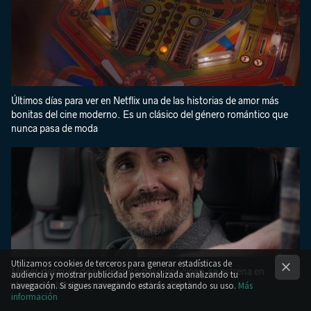
Últimos días para ver en Netflix una de las historias de amor más
bonitas del cine moderno. Es un clásico del género romántico que
nunca pasa de moda
Utilizamos cookies de terceros para generar estadísticas de
Meses después de su discreto paso por cines, se estrena en
audiencia y mostrar publicidad personalizada analizando tu
navegación. Si sigues navegando estarás aceptando su uso.
Más
streaming la mejor comedia española del año
información