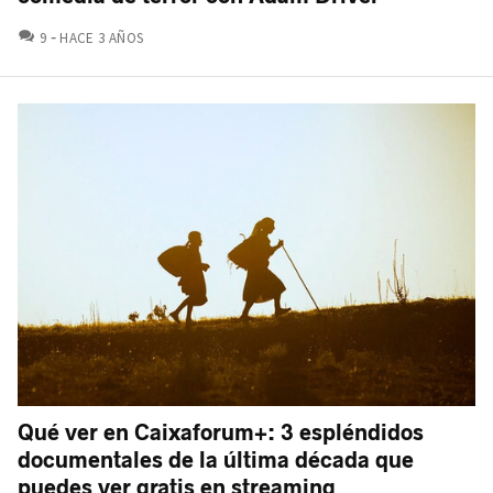
COMENTARIOS
9
HACE 3 AÑOS
Qué ver en Caixaforum+: 3 espléndidos
documentales de la última década que
puedes ver gratis en streaming