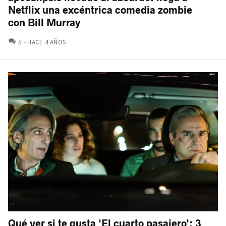
Netflix una excéntrica comedia zombie
con Bill Murray
COMENTARIOS
5
HACE 4 AÑOS
Qué ver si te gusta 'El cuarto pasajero': 3