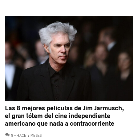
Las 8 mejores películas de Jim Jarmusch,
el gran tótem del cine independiente
americano que nada a contracorriente
COMENTARIOS
8
HACE 7 MESES