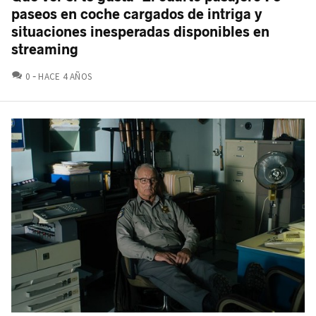
paseos en coche cargados de intriga y
situaciones inesperadas disponibles en
streaming
COMENTARIOS
0
HACE 4 AÑOS