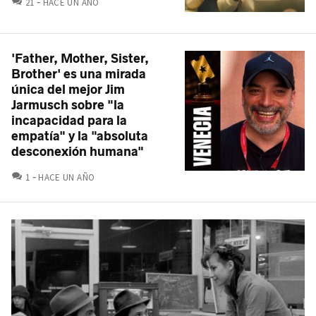
21
HACE UN AÑO
'Father, Mother, Sister,
Brother' es una mirada
única del mejor Jim
Jarmusch sobre "la
incapacidad para la
empatía" y la "absoluta
desconexión humana"
COMENTARIOS
1
HACE UN AÑO