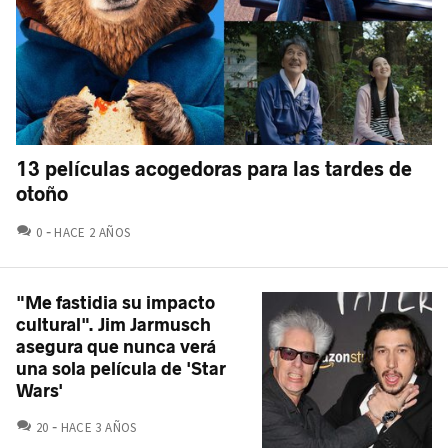
13 películas acogedoras para las tardes de
otoño
COMENTARIOS
0
HACE 2 AÑOS
"Me fastidia su impacto
cultural". Jim Jarmusch
asegura que nunca verá
una sola película de 'Star
Wars'
COMENTARIOS
20
HACE 3 AÑOS