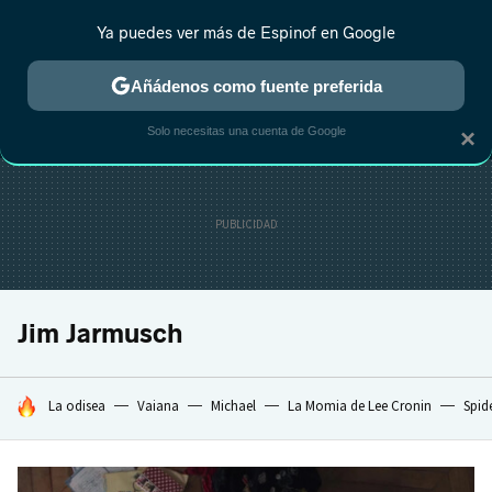
Ya puedes ver más de Espinof en Google
MENÚ
NUEVO
Añádenos como fuente preferida
CRÍTICA
ESTRENOS
REALITY
ANIME
RANKINGS CINE
RA
Solo necesitas una cuenta de Google
×
Jim Jarmusch
HOY SE HABLA DE
La odisea
Vaiana
Michael
La Momia de Lee Cronin
Spid