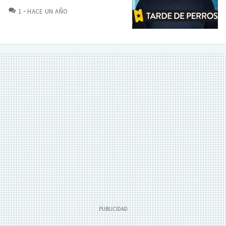
COMENTARIOS
1
HACE UN AÑO