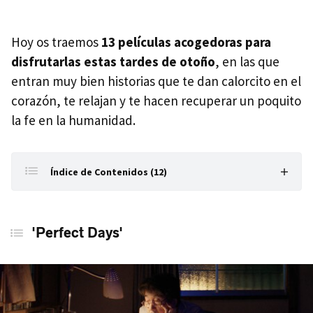
Hoy os traemos
13 películas acogedoras para
disfrutarlas estas tardes de otoño
, en las que
entran muy bien historias que te dan calorcito en el
corazón, te relajan y te hacen recuperar un poquito
la fe en la humanidad.
Índice de Contenidos (12)
'Perfect Days'
'Perfect Days'
'Orgullo y prejuicio'
'Coco'
'Begin Again'