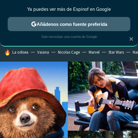
Ya puedes ver más de Espinof en Google
MENÚ
NUEVO
Añádenos como fuente preferida
CRÍTICA
ESTRENOS
REALITY
ANIME
RANKINGS CINE
RA
Solo necesitas una cuenta de Google
×
HOY SE HABLA DE
La odisea
Vaiana
Nicolas Cage
Marvel
Star Wars
Na