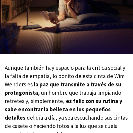
'La chica que saltaba a través del tiempo'
'Paddington' y 'Paddington 2'
'Tootsie'
'Starlet'
'Paterson'
'Requisitos para ser una persona normal'
Aunque también hay espacio para la crítica social y
'Tu mejor amigo'
la falta de empatía, lo bonito de esta cinta de Wim
Wenders es
la paz que transmite a través de su
'Una pastelería en Tokio'
protagonista
, un hombre que trabaja limpiando
retretes y, simplemente,
es feliz con su rutina y
sabe encontrar la belleza en los pequeños
detalles
del día a día, ya sea escuchando sus cintas
de casete o haciendo fotos a la luz que se cuela