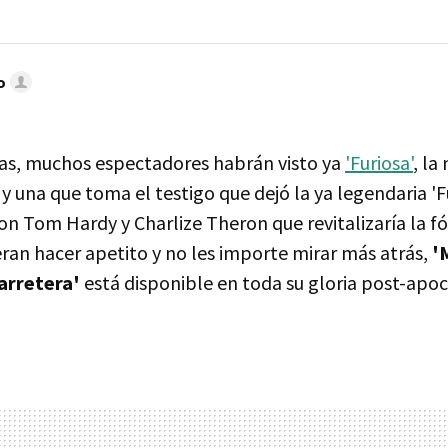
o
ías, muchos espectadores habrán visto ya
'Furiosa'
, la
y una que toma el testigo que dejó la ya legendaria 'F
n Tom Hardy y Charlize Theron que revitalizaría la f
ran hacer apetito y no les importe mirar más atrás,
'
arretera'
está disponible en toda su gloria post-apoc