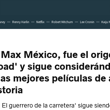
sney
Renny Harlin
Netflix
Robert Mitchum
Lee Cronin
Kaiju 
 Max México, fue el ori
oad' y sigue considerán
las mejores películas de
storia
El guerrero de la carretera' sigue siend