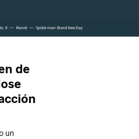
No. 8
Marvel
Spider-man: Brand New Day
gen de
dose
 acción
o un