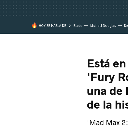
HOY SE HABLA DE
Blade
Michael Douglas
Di
Está en
'Fury R
una de 
de la hi
'Mad Max 2: 