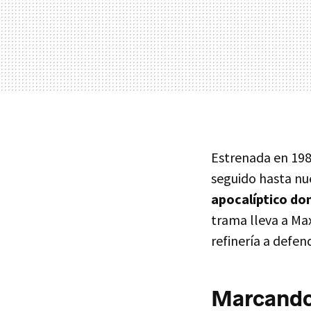
Estrenada en 1981
seguido hasta nu
apocalíptico don
trama lleva a Ma
refinería a defe
Marcando