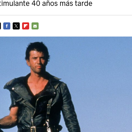
timulante 40 años más tarde
FACEBOOK
TWITTER
FLIPBOARD
E-
MAIL