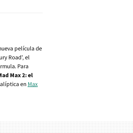
 nueva película de
ury Road', el
órmula. Para
Mad Max 2: el
alíptica en
Max