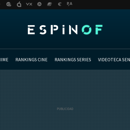
NIME
RANKINGS CINE
RANKINGS SERIES
VIDEOTECA SE