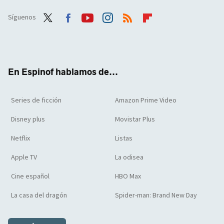
Síguenos
Twit
Face
Yout
Inst
RSS
Flip
ter
boo
ube
agra
boar
k
m
d
En Espinof hablamos de...
Series de ficción
Amazon Prime Video
Disney plus
Movistar Plus
Netflix
Listas
Apple TV
La odisea
Cine español
HBO Max
La casa del dragón
Spider-man: Brand New Day