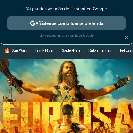
Ya puedes ver más de Espinof en Google
MENÚ
NUEVO
Añádenos como fuente preferida
CRÍTICA
ESTRENOS
REALITY
ANIME
RANKINGS CINE
RA
Solo necesitas una cuenta de Google
×
HOY SE HABLA DE
Star Wars
Frank Miller
Spider-Man
Ralph Fiennes
Ted Las