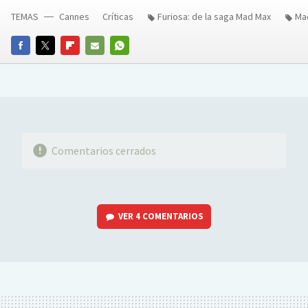
TEMAS
Cannes
Críticas
Furiosa: de la saga Mad Max
Ma
FACEBOOK
TWITTER
FLIPBOARD
E-
WHATSAPP
MAIL
Comentarios cerrados
VER
4 COMENTARIOS