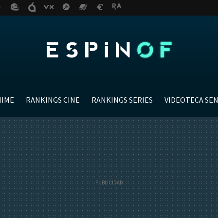
NIME
RANKINGS CINE
RANKINGS SERIES
VIDEOTECA SE