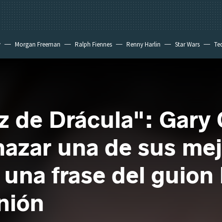
y
Morgan Freeman
Ralph Fiennes
Renny Harlin
Star Wars
Te
 New Day
z de Drácula": Gary
hazar una de sus mej
una frase del guion 
nión