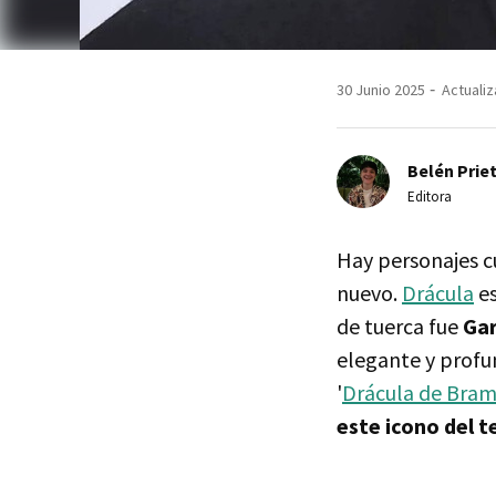
30 Junio 2025
Actualiz
Belén Prie
Editora
Hay personajes cu
nuevo.
Drácula
es
de tuerca fue
Ga
elegante y profu
'
Drácula de Bram
este icono del t