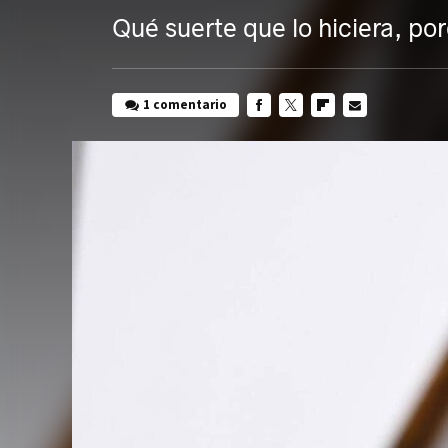
Qué suerte que lo hiciera, po
1 comentario
FACEBOOK
TWITTER
FLIPBOARD
E-
MAIL