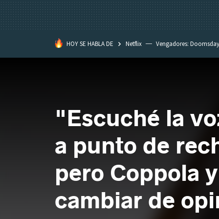
HOY SE HABLA DE
Netflix
Vengadores: Doomsda
Classroom
Spider-Man: Brand
"Escuché la vo
a punto de rec
pero Coppola y 
cambiar de opi