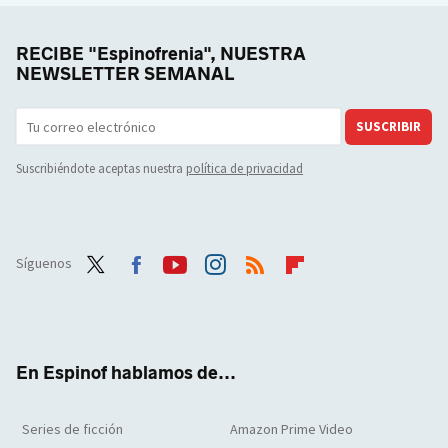
RECIBE "Espinofrenia", NUESTRA
NEWSLETTER SEMANAL
SUSCRIBIR
Suscribiéndote aceptas nuestra
política de privacidad
Síguenos
Twit
Face
Yout
Inst
RSS
Flip
ter
boo
ube
agra
boar
k
m
d
En Espinof hablamos de...
Series de ficción
Amazon Prime Video