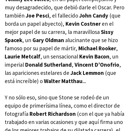
muy desagradecido, que debió darle el Oscar. Pero
también
Joe Pesci
, el fallecido
John Candy
(que
borda un papel abyecto),
Kevin Costner
en el
mejor papel de su carrera, la maravillosa
Sissy
Spacek
, un
Gary Oldman
alucinante que se hizo
famoso por su papel de mártir,
Michael Rooker
,
Laurie Metcalf
, un sensacional
Kevin Bacon
, un
imperial
Donald Sutherland
,
Vincent D’Onofrio
,
las apariciones estelares de
Jack Lemmon
(que
está increíble) o
Walter Matthau
...
Y no sólo eso, sino que Stone se rodeó de un
equipo de primerísima línea, como el director de
fotografía
Robert Richardson
(con el que ya había
trabajado en varias ocasiones y que aquí firma uno
de los mejores trabajos de su dilatada carrera), el