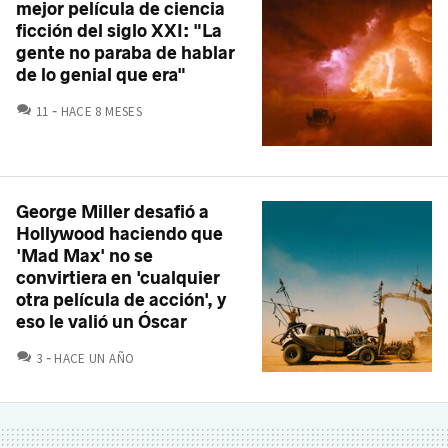
mejor película de ciencia
ficción del siglo XXI: "La
gente no paraba de hablar
de lo genial que era"
COMENTARIOS
11
HACE 8 MESES
George Miller desafió a
Hollywood haciendo que
'Mad Max' no se
convirtiera en 'cualquier
otra película de acción', y
eso le valió un Óscar
COMENTARIOS
3
HACE UN AÑO