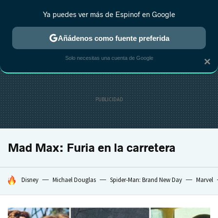
Ya puedes ver más de Espinof en Google
CRÍTICA
ESTRENOS
REALITY
ANIME
RANKINGS CINE
RA
Añádenos como fuente preferida
Solo necesitas una cuenta de Google
×
Mad Max: Furia en la carretera
HOY SE HABLA DE
Disney
Michael Douglas
Spider-Man: Brand New Day
Marvel