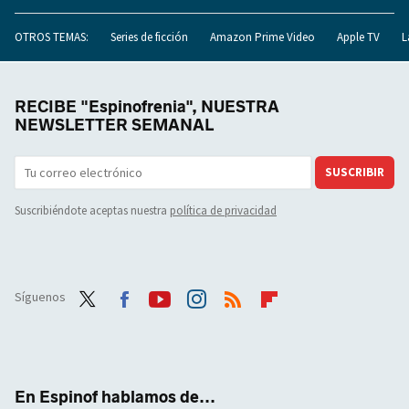
OTROS TEMAS:
Series de ficción
Amazon Prime Video
Apple TV
L
RECIBE "Espinofrenia", NUESTRA
NEWSLETTER SEMANAL
SUSCRIBIR
Suscribiéndote aceptas nuestra
política de privacidad
Síguenos
Twit
Face
Yout
Inst
RSS
Flip
ter
boo
ube
agra
boar
k
m
d
En Espinof hablamos de...