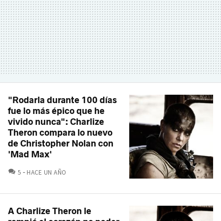
"Rodarla durante 100 días
fue lo más épico que he
vivido nunca": Charlize
Theron compara lo nuevo
de Christopher Nolan con
'Mad Max'
COMENTARIOS
5
HACE UN AÑO
A Charlize Theron le