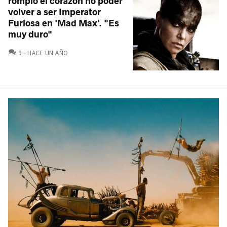
rompió el corazón no poder
volver a ser Imperator
Furiosa en 'Mad Max'. "Es
muy duro"
COMENTARIOS
9
HACE UN AÑO