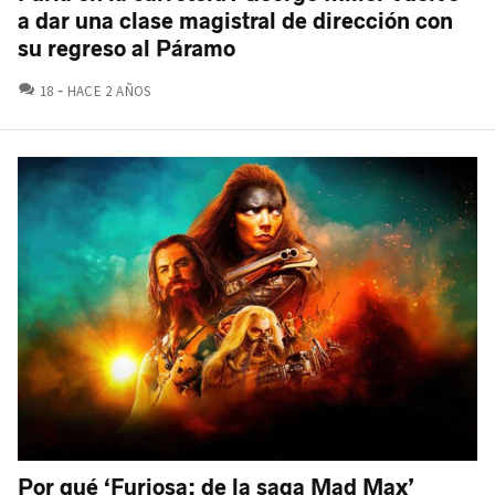
a dar una clase magistral de dirección con
su regreso al Páramo
COMENTARIOS
18
HACE 2 AÑOS
Por qué ‘Furiosa: de la saga Mad Max’