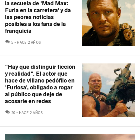
la secuela de 'Mad Max:
Furia en la carretera' y da
las peores noticias
posibles a los fans de la
franquicia
COMENTARIOS
5
HACE 2 AÑOS
"Hay que distinguir ficción
y realidad". El actor que
hace de villano pedófilo en
'Furiosa', obligado a rogar
al público que deje de
acosarle en redes
COMENTARIOS
20
HACE 2 AÑOS