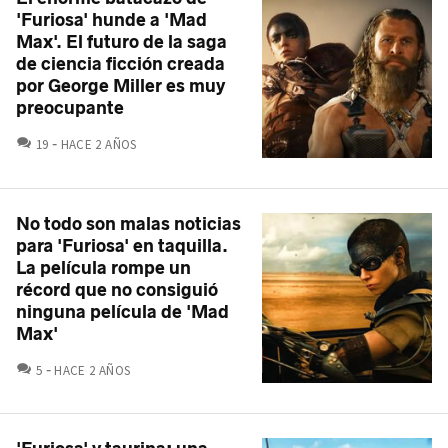
'Furiosa' hunde a 'Mad
Max'. El futuro de la saga
de ciencia ficción creada
por George Miller es muy
preocupante
COMENTARIOS
19
HACE 2 AÑOS
No todo son malas noticias
para 'Furiosa' en taquilla.
La película rompe un
récord que no consiguió
ninguna película de 'Mad
Max'
COMENTARIOS
5
HACE 2 AÑOS