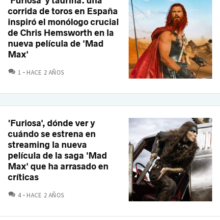
'Furiosa' y taurina: una
corrida de toros en España
inspiró el monólogo crucial
de Chris Hemsworth en la
nueva película de 'Mad
Max'
COMENTARIOS
1
HACE 2 AÑOS
'Furiosa', dónde ver y
cuándo se estrena en
streaming la nueva
película de la saga 'Mad
Max' que ha arrasado en
críticas
COMENTARIOS
4
HACE 2 AÑOS