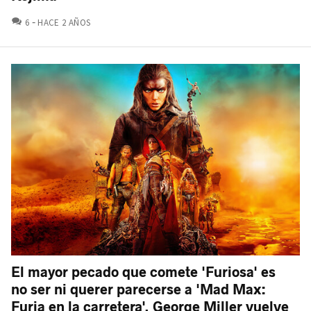
COMENTARIOS
6
HACE 2 AÑOS
El mayor pecado que comete 'Furiosa' es
no ser ni querer parecerse a 'Mad Max:
Furia en la carretera'. George Miller vuelve