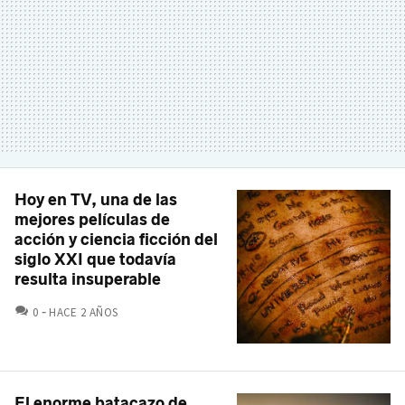
Hoy en TV, una de las
mejores películas de
acción y ciencia ficción del
siglo XXI que todavía
resulta insuperable
COMENTARIOS
0
HACE 2 AÑOS
El enorme batacazo de