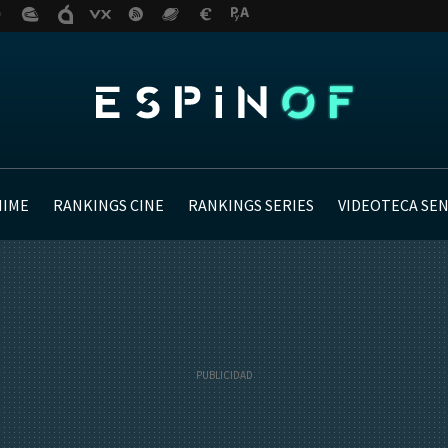
NIME
RANKINGS CINE
RANKINGS SERIES
VIDEOTECA SE