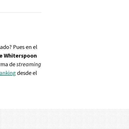
sado? Pues en el
e Whiterspoon
orma de
streaming
ranking
desde el