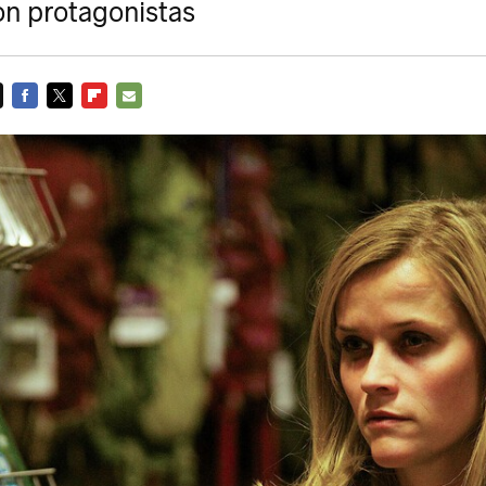
on protagonistas
FACEBOOK
TWITTER
FLIPBOARD
E-
MAIL