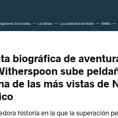
ngadores: Doomsday
La Odisea
Los asesinatos de Idaho
Netflix
nta biográfica de aventur
Witherspoon sube pelda
a de las más vistas de N
ico
ora historia en la que la superación per