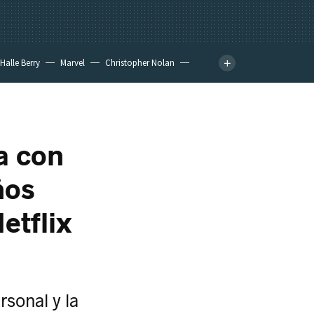
Halle Berry
Marvel
Christopher Nolan
a con
ños
etflix
sonal y la