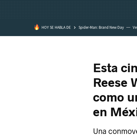
HOY SE HABLA DE
Spider-Man: Brand New Day
Ve
Black Lagoon
David Lynch
Esta ci
Reese 
como un
en Méx
Una conmoved