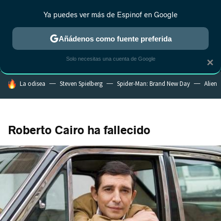
Ya puedes ver más de Espinof en Google
MENÚ
NUEVO
Añádenos como fuente preferida
CRÍTICA
ESTRENOS
REALITY
ANIME
RANKINGS CINE
RA
Solo necesitas una cuenta de Google
×
HOY SE HABLA DE
La odisea
Steven Spielberg
Spider-Man: Brand New Day
Alien
Roberto Cairo ha fallecido