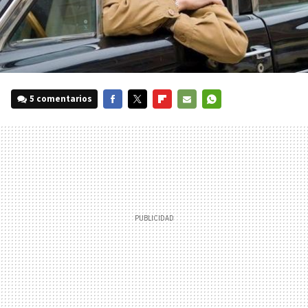
5 comentarios
FACEBOOK
TWITTER
FLIPBOARD
E-
WHATSAPP
MAIL