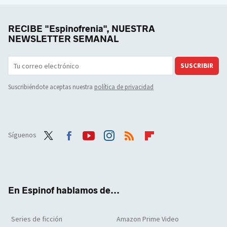
RECIBE "Espinofrenia", NUESTRA
NEWSLETTER SEMANAL
SUSCRIBIR
Suscribiéndote aceptas nuestra
política de privacidad
Síguenos
Twit
Face
Yout
Inst
RSS
Flip
ter
boo
ube
agra
boar
k
m
d
En Espinof hablamos de...
Series de ficción
Amazon Prime Video