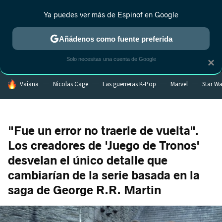
Ya puedes ver más de Espinof en Google
MENÚ
NUEVO
Añádenos como fuente preferida
CRÍTICA
ESTRENOS
REALITY
ANIME
RANKINGS CINE
RA
Solo necesitas una cuenta de Google
×
HOY SE HABLA DE
Vaiana
Nicolas Cage
Las guerreras K-Pop
Marvel
Star Wa
"Fue un error no traerle de vuelta".
Los creadores de 'Juego de Tronos'
desvelan el único detalle que
cambiarían de la serie basada en la
saga de George R.R. Martin