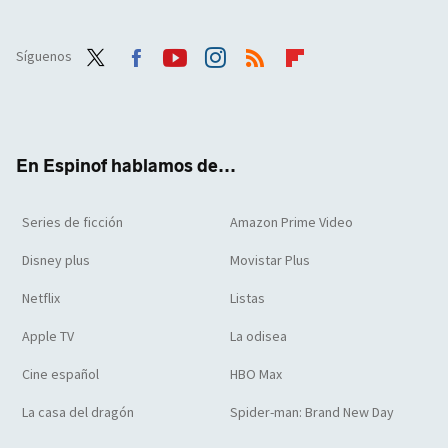
Síguenos
Twit
Face
Yout
Inst
RSS
Flip
ter
boo
ube
agra
boar
k
m
d
En Espinof hablamos de...
Series de ficción
Amazon Prime Video
Disney plus
Movistar Plus
Netflix
Listas
Apple TV
La odisea
Cine español
HBO Max
La casa del dragón
Spider-man: Brand New Day