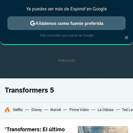
Ya puedes ver más de Espinof en Google
CRÍTICA
ESTRENOS
REALITY
ANIME
RANKINGS CINE
RA
Añádenos como fuente preferida
Solo necesitas una cuenta de Google
×
Transformers 5
HOY SE HABLA DE
Netflix
Disney
Marvel
Prime Video
La Odisea
Ted La
'Transformers: El último