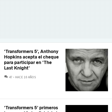
'Transformers 5', Anthony
Hopkins acepta el cheque
para participar en 'The
Last Knight'
COMENTARIOS
47
HACE 10 AÑOS
'Transformers 5' primeros