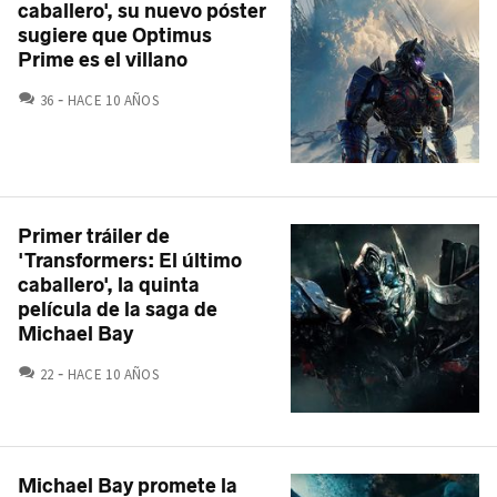
caballero', su nuevo póster
sugiere que Optimus
Prime es el villano
COMENTARIOS
36
HACE 10 AÑOS
Primer tráiler de
'Transformers: El último
caballero', la quinta
película de la saga de
Michael Bay
COMENTARIOS
22
HACE 10 AÑOS
Michael Bay promete la