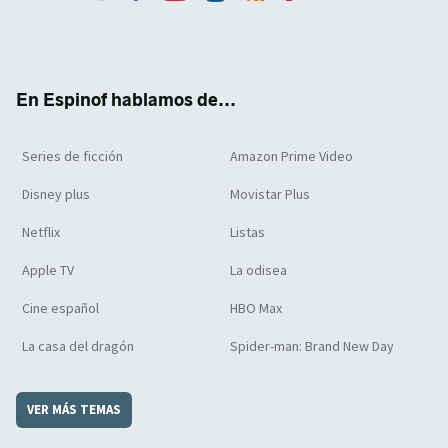
Twit
Face
Yout
Inst
RSS
Flip
ter
boo
ube
agra
boar
k
m
d
En Espinof hablamos de...
Series de ficción
Amazon Prime Video
Disney plus
Movistar Plus
Netflix
Listas
Apple TV
La odisea
Cine español
HBO Max
La casa del dragón
Spider-man: Brand New Day
VER MÁS TEMAS