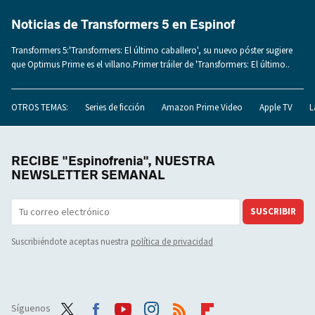
Noticias de Transformers 5 en Espinof
Transformers 5:'Transformers: El último caballero', su nuevo póster sugiere
que Optimus Prime es el villano.Primer tráiler de 'Transformers: El último..
OTROS TEMAS:
Series de ficción
Amazon Prime Video
Apple TV
L
RECIBE "Espinofrenia", NUESTRA
NEWSLETTER SEMANAL
SUSCRIBIR
Suscribiéndote aceptas nuestra
política de privacidad
Síguenos