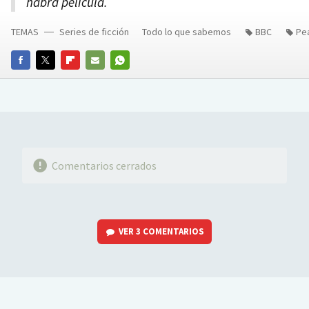
habrá película.
TEMAS
Series de ficción
Todo lo que sabemos
BBC
Pe
FACEBOOK
TWITTER
FLIPBOARD
E-
WHATSAPP
MAIL
Comentarios cerrados
VER
3 COMENTARIOS