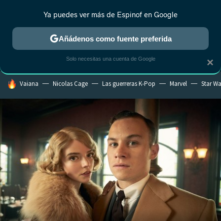
Ya puedes ver más de Espinof en Google
MENÚ
NUEVO
Añádenos como fuente preferida
CRÍTICA
ESTRENOS
REALITY
ANIME
RANKINGS CINE
RA
Solo necesitas una cuenta de Google
×
HOY SE HABLA DE
Vaiana
Nicolas Cage
Las guerreras K-Pop
Marvel
Star Wa