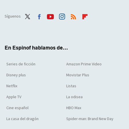
Síguenos
Twit
Face
Yout
Inst
RSS
Flip
ter
boo
ube
agra
boar
k
m
d
En Espinof hablamos de...
Series de ficción
Amazon Prime Video
Disney plus
Movistar Plus
Netflix
Listas
Apple TV
La odisea
Cine español
HBO Max
La casa del dragón
Spider-man: Brand New Day