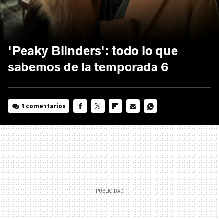
'Peaky Blinders': todo lo que
sabemos de la temporada 6
4 comentarios
FACEBOOK
TWITTER
FLIPBOARD
E-
WHATSAPP
MAIL