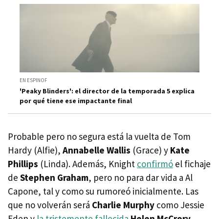
EN ESPINOF
'Peaky Blinders': el director de la temporada 5 explica
por qué tiene ese impactante final
Probable pero no segura está la vuelta de Tom
Hardy (Alfie),
Annabelle Wallis
(Grace) y
Kate
Phillips
(Linda). Además, Knight
confirmó
el fichaje
de
Stephen Graham
, pero no para dar vida a Al
Capone, tal y como su rumoreó inicialmente. Las
que no volverán será
Charlie Murphy
como Jessie
Eden y
la tristemente fallecida
Helen McCrory