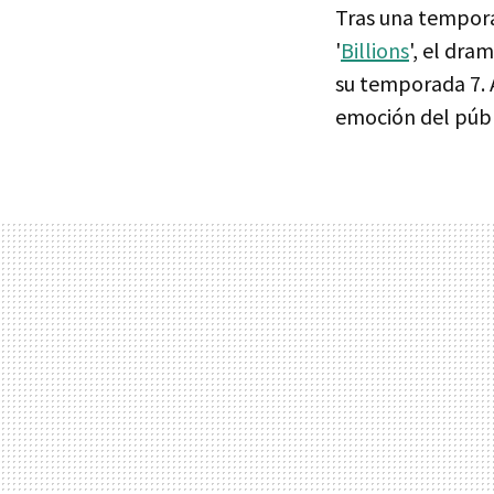
Tras una tempora
'
Billions
', el dr
su temporada 7. 
emoción del públ