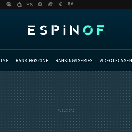
NIME
RANKINGS CINE
RANKINGS SERIES
VIDEOTECA SE