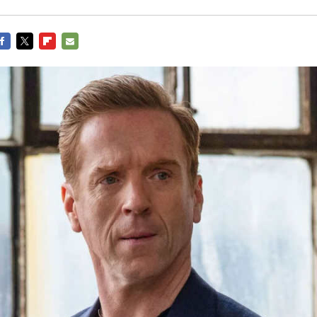
ACEBOOK
TWITTER
FLIPBOARD
E-
MAIL