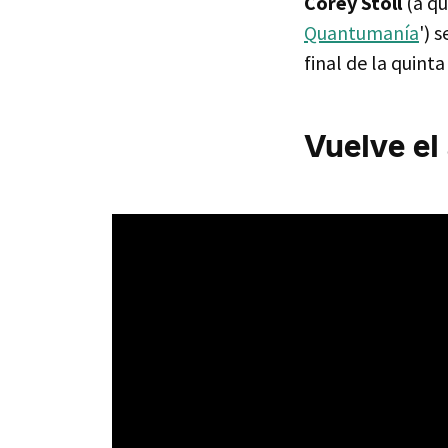
Corey Stoll
(a q
Quantumanía
') 
final de la quinta
Vuelve el