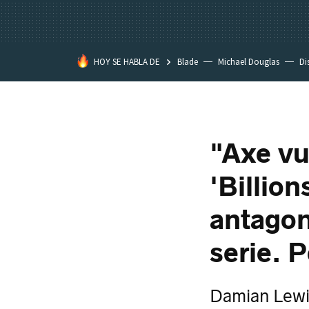
HOY SE HABLA DE
Blade
Michael Douglas
Di
"Axe vu
'Billion
antagon
serie. P
Damian Lewis