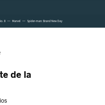
No. 8
Marvel
Spider-man: Brand New Day
e
te de la
ios