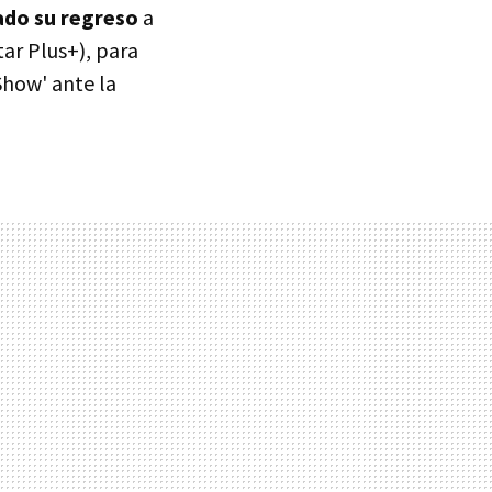
ado su regreso
a
ar Plus+), para
Show' ante la