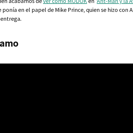
uien acabamos de
ver como MODOK
en '
Ant-Man y la A
se ponía en el papel de Mike Prince, quien se hizo con 
 entrega.
 amo