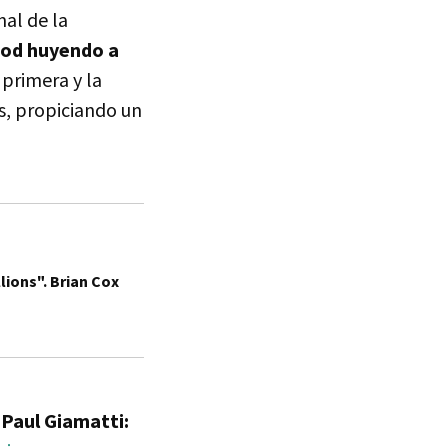
nal de la
rod huyendo a
primera y la
s, propiciando un
ions". Brian Cox
e
Paul Giamatti: