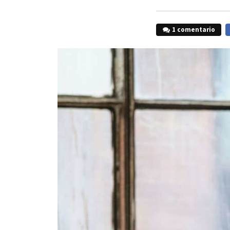
1 comentario
F