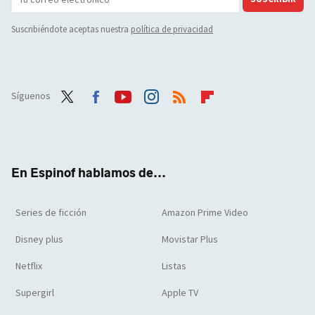
Suscribiéndote aceptas nuestra
política de privacidad
Síguenos
Twit
Face
Yout
Inst
RSS
Flip
ter
boo
ube
agra
boar
k
m
d
En Espinof hablamos de...
Series de ficción
Amazon Prime Video
Disney plus
Movistar Plus
Netflix
Listas
Supergirl
Apple TV