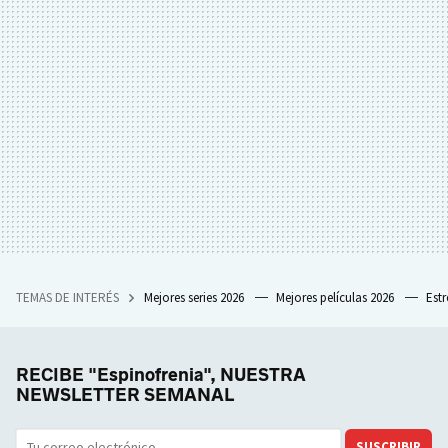
TEMAS DE INTERÉS
Mejores series 2026
Mejores películas 2026
Est
RECIBE "Espinofrenia", NUESTRA
NEWSLETTER SEMANAL
SUSCRIBIR