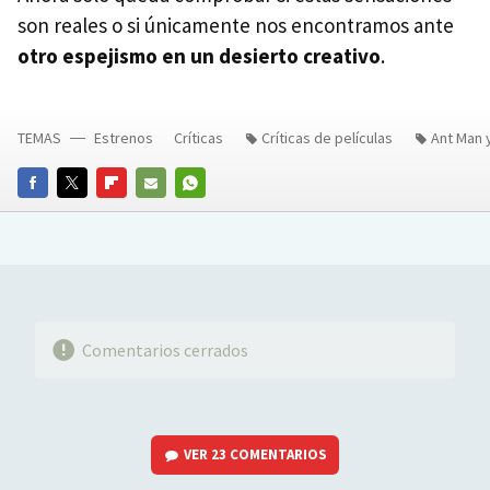
son reales o si únicamente nos encontramos ante
otro espejismo en un desierto creativo
.
TEMAS
Estrenos
Críticas
Críticas de películas
Ant Man 
FACEBOOK
TWITTER
FLIPBOARD
E-
WHATSAPP
MAIL
Comentarios cerrados
VER
23 COMENTARIOS