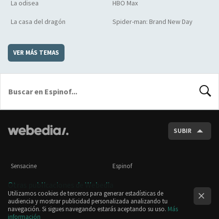
La odisea
HBO Max
La casa del dragón
Spider-man: Brand New Day
VER MÁS TEMAS
BUSCA
SUBIR
Sensacine
Espinof
Otras publicaciones de Webedia
Utilizamos cookies de terceros para generar estadísticas de
audiencia y mostrar publicidad personalizada analizando tu
navegación. Si sigues navegando estarás aceptando su uso.
Más
información