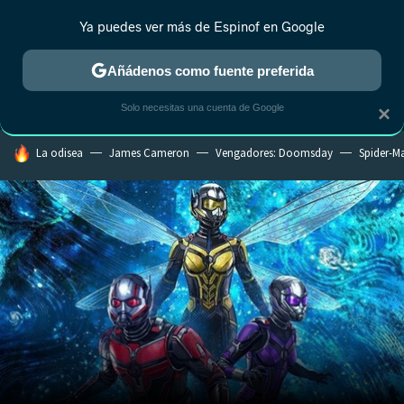
Ya puedes ver más de Espinof en Google
MENÚ
NUEVO
Añádenos como fuente preferida
CRÍTICA
ESTRENOS
REALITY
ANIME
RANKINGS CINE
RA
Solo necesitas una cuenta de Google
×
HOY SE HABLA DE
La odisea
James Cameron
Vengadores: Doomsday
Spider-M