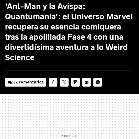
'Ant-Man y la Avispa:
Quantumanía': el Universo Marvel
recupera su esencia comiquera
tras la apolillada Fase 4 con una
divertidísima aventura a lo Weird
Science
32 comentarios
FACEBOOK
TWITTER
FLIPBOARD
E-
WHATSAPP
MAIL