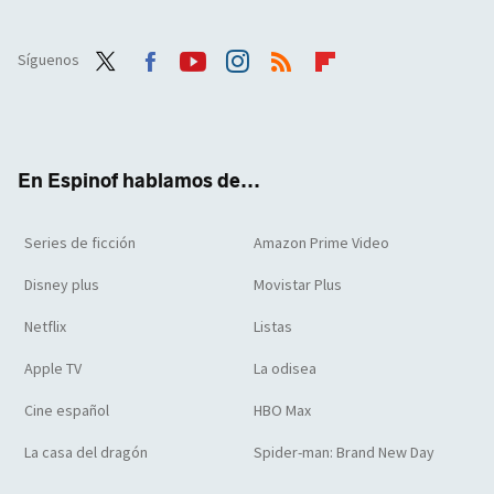
Síguenos
Twit
Face
Yout
Inst
RSS
Flip
ter
boo
ube
agra
boar
k
m
d
En Espinof hablamos de...
Series de ficción
Amazon Prime Video
Disney plus
Movistar Plus
Netflix
Listas
Apple TV
La odisea
Cine español
HBO Max
La casa del dragón
Spider-man: Brand New Day