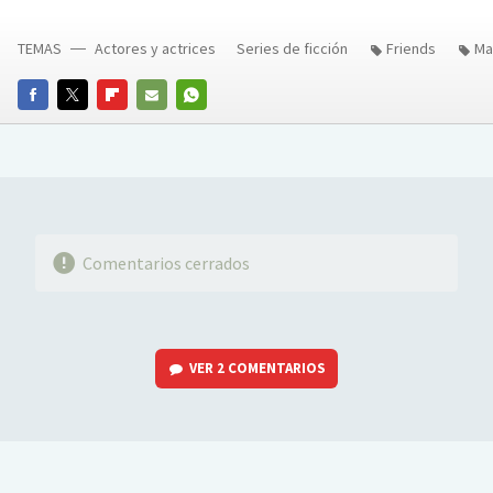
TEMAS
Actores y actrices
Series de ficción
Friends
Ma
FACEBOOK
TWITTER
FLIPBOARD
E-
WHATSAPP
MAIL
Comentarios cerrados
VER
2 COMENTARIOS