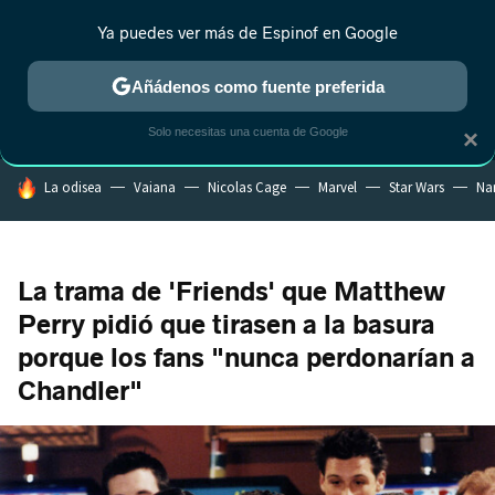
Ya puedes ver más de Espinof en Google
MENÚ
NUEVO
Añádenos como fuente preferida
CRÍTICA
ESTRENOS
REALITY
ANIME
RANKINGS CINE
RA
Solo necesitas una cuenta de Google
×
HOY SE HABLA DE
La odisea
Vaiana
Nicolas Cage
Marvel
Star Wars
Na
La trama de 'Friends' que Matthew
Perry pidió que tirasen a la basura
porque los fans "nunca perdonarían a
Chandler"