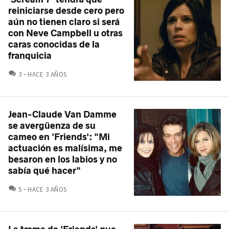
reiniciarse desde cero pero
aún no tienen claro si será
con Neve Campbell u otras
caras conocidas de la
franquicia
COMENTARIOS
3
HACE 3 AÑOS
Jean-Claude Van Damme
se avergüenza de su
cameo en 'Friends': "Mi
actuación es malísima, me
besaron en los labios y no
sabía qué hacer"
COMENTARIOS
5
HACE 3 AÑOS