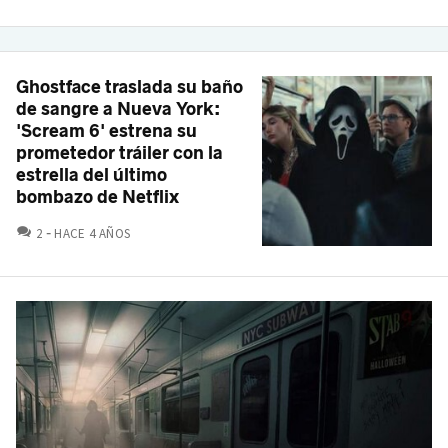
Ghostface traslada su baño
de sangre a Nueva York:
'Scream 6' estrena su
prometedor tráiler con la
estrella del último
bombazo de Netflix
COMENTARIOS
2
HACE 4 AÑOS