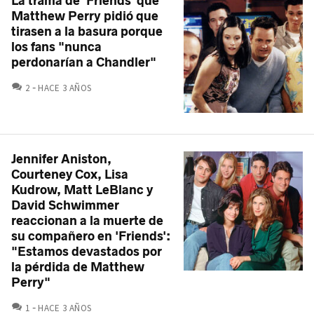
La trama de 'Friends' que
Matthew Perry pidió que
tirasen a la basura porque
los fans "nunca
perdonarían a Chandler"
COMENTARIOS
2
HACE 3 AÑOS
Jennifer Aniston,
Courteney Cox, Lisa
Kudrow, Matt LeBlanc y
David Schwimmer
reaccionan a la muerte de
su compañero en 'Friends':
"Estamos devastados por
la pérdida de Matthew
Perry"
COMENTARIOS
1
HACE 3 AÑOS