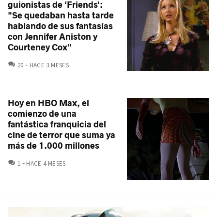
guionistas de 'Friends':
"Se quedaban hasta tarde
hablando de sus fantasías
con Jennifer Aniston y
Courteney Cox"
COMENTARIOS
20
HACE 3 MESES
Hoy en HBO Max, el
comienzo de una
fantástica franquicia del
cine de terror que suma ya
más de 1.000 millones
COMENTARIOS
1
HACE 4 MESES