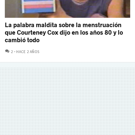
La palabra maldita sobre la menstruación
que Courteney Cox dijo en los años 80 y lo
cambió todo
COMENTARIOS
2
HACE 2 AÑOS