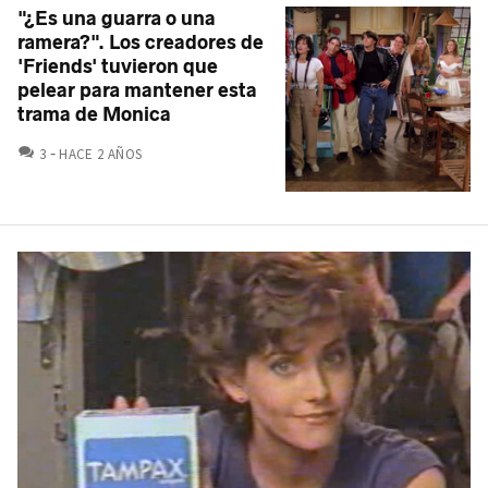
"¿Es una guarra o una
ramera?". Los creadores de
'Friends' tuvieron que
pelear para mantener esta
trama de Monica
COMENTARIOS
3
HACE 2 AÑOS