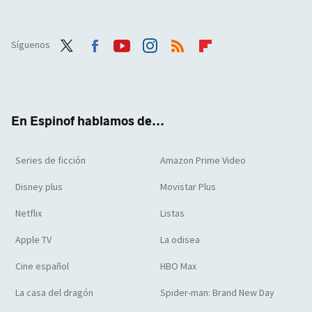
Síguenos
Twit
Face
Yout
Inst
RSS
Flip
ter
boo
ube
agra
boar
k
m
d
En Espinof hablamos de...
Series de ficción
Amazon Prime Video
Disney plus
Movistar Plus
Netflix
Listas
Apple TV
La odisea
Cine español
HBO Max
La casa del dragón
Spider-man: Brand New Day