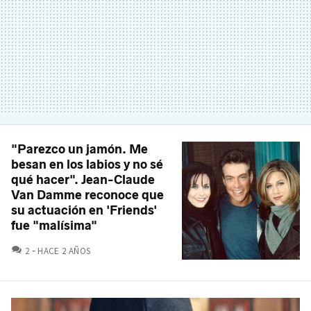
"Parezco un jamón. Me
besan en los labios y no sé
qué hacer". Jean-Claude
Van Damme reconoce que
su actuación en 'Friends'
fue "malísima"
COMENTARIOS
2
HACE 2 AÑOS