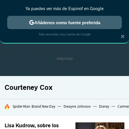
Ya puedes ver más de Espinof en Google
CRÍTICA
ESTRENOS
REALITY
ANIME
RANKINGS CINE
RA
Añádenos como fuente preferida
Solo necesitas una cuenta de Google
×
Courteney Cox
HOY SE HABLA DE
Spider-Man: Brand New Day
Dwayne Johnson
Disney
Carmen
Lisa Kudrow, sobre los