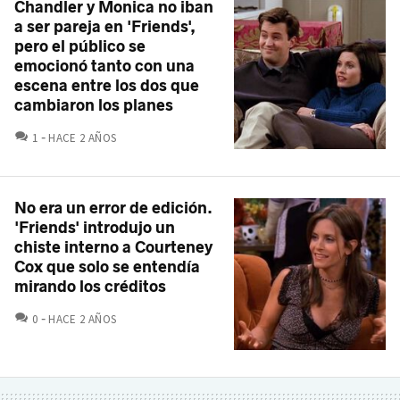
Chandler y Monica no iban
a ser pareja en 'Friends',
pero el público se
emocionó tanto con una
escena entre los dos que
cambiaron los planes
COMENTARIOS
1
HACE 2 AÑOS
No era un error de edición.
'Friends' introdujo un
chiste interno a Courteney
Cox que solo se entendía
mirando los créditos
COMENTARIOS
0
HACE 2 AÑOS