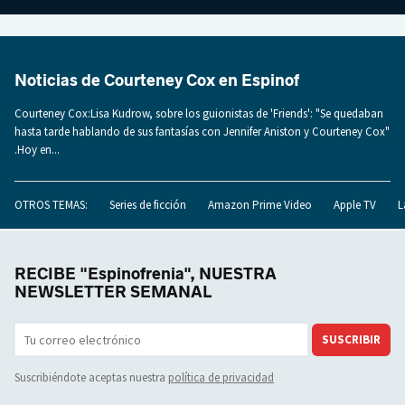
Noticias de Courteney Cox en Espinof
Courteney Cox:Lisa Kudrow, sobre los guionistas de 'Friends': "Se quedaban
hasta tarde hablando de sus fantasías con Jennifer Aniston y Courteney Cox"
.Hoy en...
OTROS TEMAS:
Series de ficción
Amazon Prime Video
Apple TV
L
RECIBE "Espinofrenia", NUESTRA
NEWSLETTER SEMANAL
SUSCRIBIR
Suscribiéndote aceptas nuestra
política de privacidad