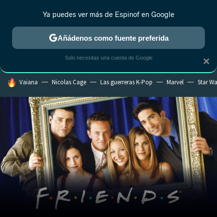
Ya puedes ver más de Espinof en Google
CRÍTICA
ESTRENOS
REALITY
ANIME
RANKINGS CINE
RA
Añádenos como fuente preferida
Solo necesitas una cuenta de Google
×
HOY SE HABLA DE
Vaiana
Nicolas Cage
Las guerreras K-Pop
Marvel
Star Wa