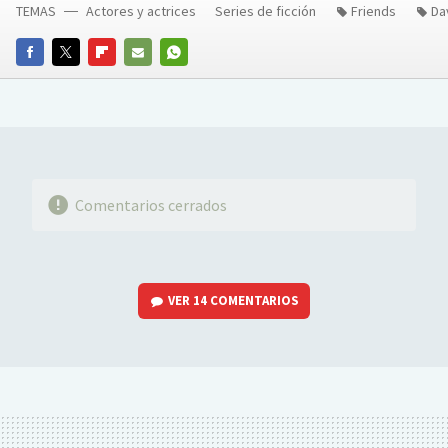
TEMAS
Actores y actrices
Series de ficción
Friends
Da
FACEBOOK
TWITTER
FLIPBOARD
E-
WHATSAPP
MAIL
Comentarios cerrados
VER
14 COMENTARIOS