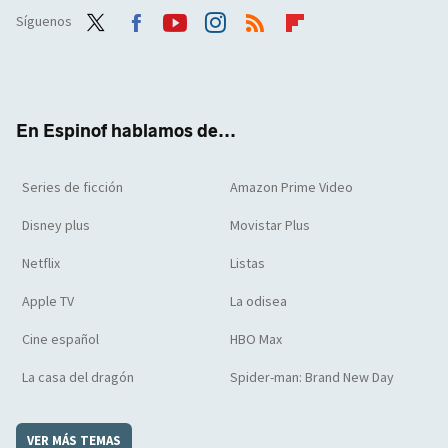
Síguenos
Twit
Face
Yout
Inst
RSS
Flip
ter
boo
ube
agra
boar
k
m
d
En Espinof hablamos de...
Series de ficción
Amazon Prime Video
Disney plus
Movistar Plus
Netflix
Listas
Apple TV
La odisea
Cine español
HBO Max
La casa del dragón
Spider-man: Brand New Day
VER MÁS TEMAS