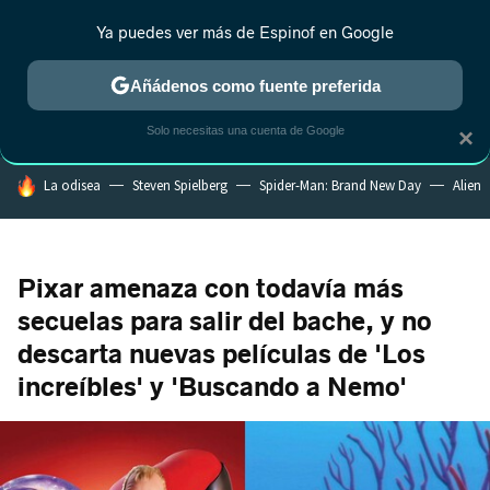
Ya puedes ver más de Espinof en Google
CRÍTICA
ESTRENOS
REALITY
ANIME
RANKINGS CINE
RA
Añádenos como fuente preferida
Solo necesitas una cuenta de Google
×
HOY SE HABLA DE
La odisea
Steven Spielberg
Spider-Man: Brand New Day
Alien
Pixar amenaza con todavía más
secuelas para salir del bache, y no
descarta nuevas películas de 'Los
increíbles' y 'Buscando a Nemo'