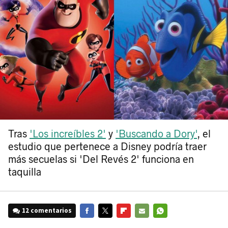
Tras
'Los increíbles 2'
y
'Buscando a Dory'
, el
estudio que pertenece a Disney podría traer
más secuelas si 'Del Revés 2' funciona en
taquilla
12 comentarios
FACEBOOK
TWITTER
FLIPBOARD
E-
WHATSAPP