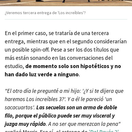
¿Veremos tercera entrega de 'Los increíbles'?
En el primer caso, se trataría de una tercera
entrega, mientras que en el segundo considerarían
un posible spin-off. Pese a ser los dos títulos que
más están sonando en las conversaciones del
estudio,
de momento solo son hipotéticos y no
han dado luz verde a ninguno
.
"El otro día le pregunté a mi hijo: '¿Y si te dijera que
haremos Los increíbles 3?'. Y a él le pareció 'un
sacacuartos'.
Las secuelas son un arma de doble
filo, porque el público puede ser muy visceral y
juzga muy rápido
. A no ser que merezcan la pena"
explicó Morris. Eso sí, el estreno de
'Del Revés 2'