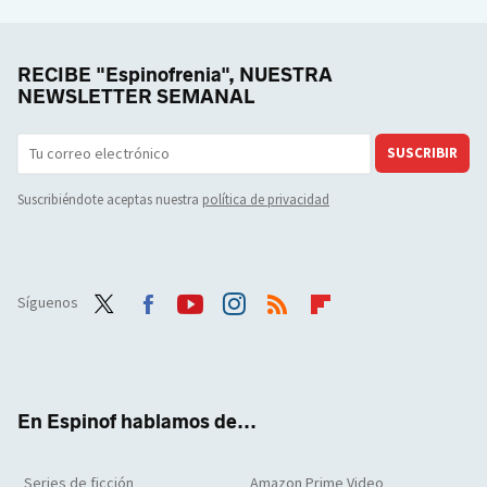
RECIBE "Espinofrenia", NUESTRA
NEWSLETTER SEMANAL
SUSCRIBIR
Suscribiéndote aceptas nuestra
política de privacidad
Síguenos
Twit
Face
Yout
Inst
RSS
Flip
ter
boo
ube
agra
boar
k
m
d
En Espinof hablamos de...
Series de ficción
Amazon Prime Video