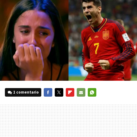
1 comentario
FACEBOOK
TWITTER
FLIPBOARD
E-
WHATSAPP
MAIL