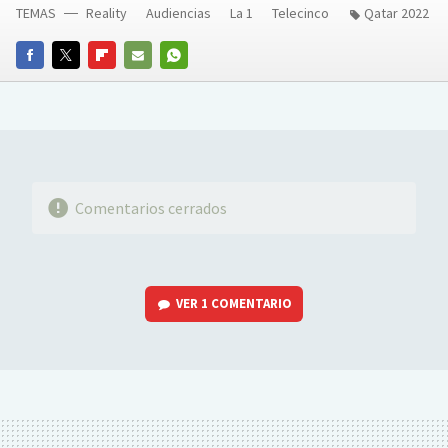
TEMAS
Reality
Audiencias
La 1
Telecinco
Qatar 2022
FACEBOOK
TWITTER
FLIPBOARD
E-
WHATSAPP
MAIL
Comentarios cerrados
VER
1 COMENTARIO