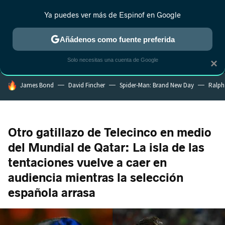
Ya puedes ver más de Espinof en Google
MENÚ
NUEVO
Añádenos como fuente preferida
CRÍTICA
ESTRENOS
REALITY
ANIME
RANKINGS CINE
RA
Solo necesitas una cuenta de Google
×
HOY SE HABLA DE
James Bond
David Fincher
Spider-Man: Brand New Day
Ralph
Otro gatillazo de Telecinco en medio
del Mundial de Qatar: La isla de las
tentaciones vuelve a caer en
audiencia mientras la selección
española arrasa