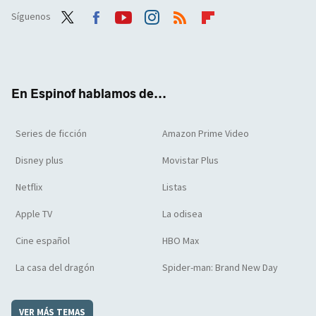
Síguenos
Twit
Face
Yout
Inst
RSS
Flip
ter
boo
ube
agra
boar
k
m
d
En Espinof hablamos de...
Series de ficción
Amazon Prime Video
Disney plus
Movistar Plus
Netflix
Listas
Apple TV
La odisea
Cine español
HBO Max
La casa del dragón
Spider-man: Brand New Day
VER MÁS TEMAS